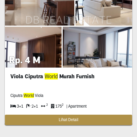
Rp. 4 M
Viola Ciputra
World
Murah Furnish
Ciputra
World
Viola
2
2
3+1
2+1
175
| Apartment
Lihat Detail