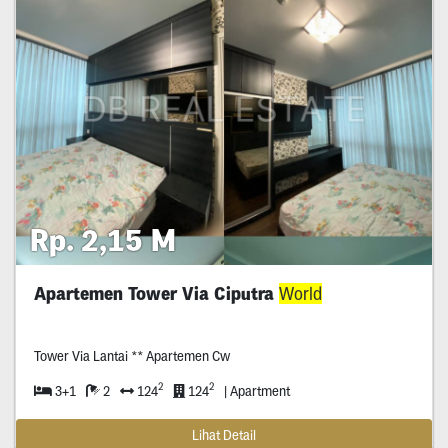
Rp. 2,15 M
Apartemen Tower Via Ciputra
World
Tower Via Lantai ** Apartemen Cw
2
2
3+1
2
124
124
| Apartment
Lihat Detail