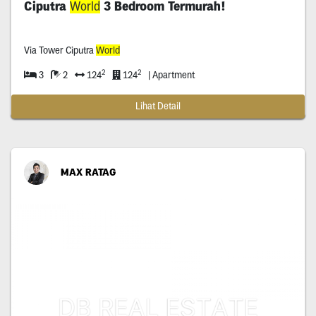
Ciputra
World
3 Bedroom Termurah!
Via Tower Ciputra
World
2
2
3
2
124
124
| Apartment
Lihat Detail
MAX RATAG