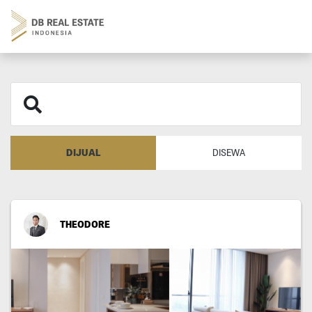
DIJUAL
DISEWA
THEODORE