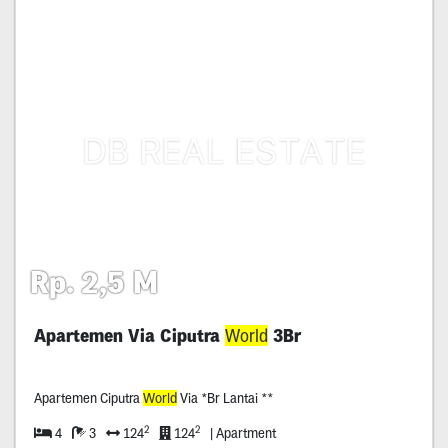
Rp. 2,5 M
Apartemen Via Ciputra
World
3Br
Apartemen Ciputra
World
Via *Br Lantai **
2
2
4
3
124
124
| Apartment