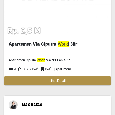
Rp. 2,5 M
Apartemen Via Ciputra
World
3Br
Apartemen Ciputra
World
Via *Br Lantai **
2
2
4
3
124
124
| Apartment
Lihat Detail
MAX RATAG