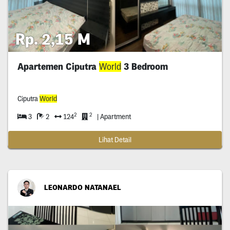
Rp. 2,15 M
Apartemen Ciputra
World
3 Bedroom
Ciputra
World
2
2
3
2
124
| Apartment
Lihat Detail
LEONARDO NATANAEL