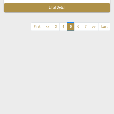
Lihat Detail
5
First
<<
3
4
6
7
>>
Last