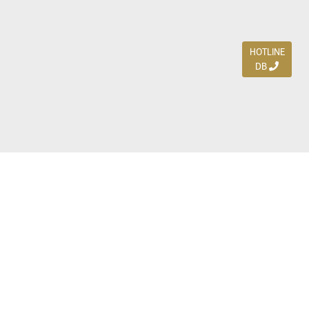
HOTLINE
DB
Jl. Dharmahusada Indah Timur 15 / Blok V 305,
Surabaya 60115
Ph. (031) 5954103