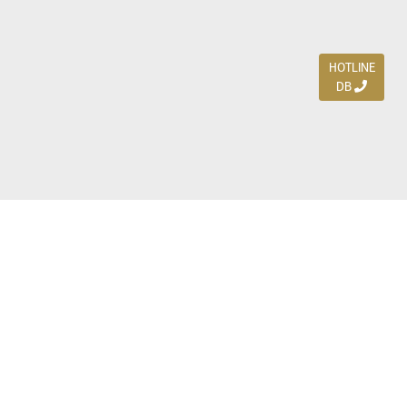
HOTLINE
DB
Jl. Dharmahusada Indah Timur 15 / Blok V 305,
Surabaya 60115
Ph. (031) 5954103