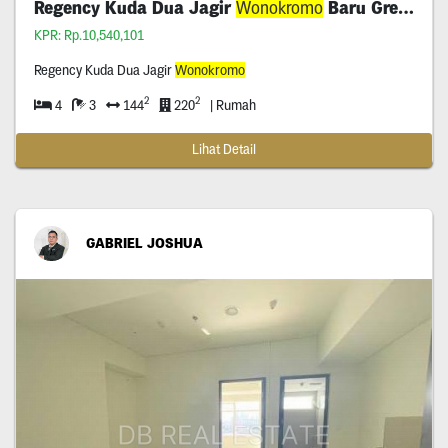
Regency Kuda Dua Jagir
Wonokromo
Baru Gress
KPR: Rp.10,540,101
Regency Kuda Dua Jagir
Wonokromo
2
2
4
3
144
220
| Rumah
Lihat Detail
GABRIEL JOSHUA