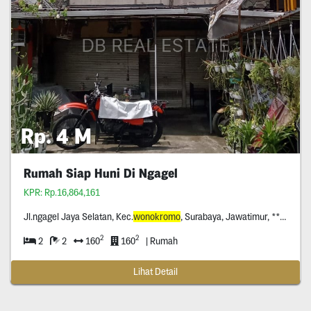
Rp. 4 M
Rumah Siap Huni Di Ngagel
KPR: Rp.16,864,161
Jl.ngagel Jaya Selatan, Kec.
wonokromo
, Surabaya, Jawatimur, *****
2
2
2
2
160
160
| Rumah
Lihat Detail