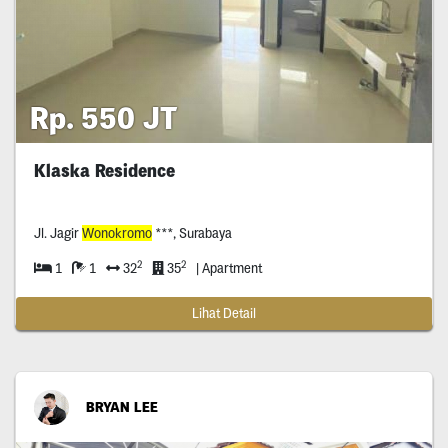
Rp. 550 JT
Klaska Residence
Jl. Jagir
Wonokromo
***, Surabaya
2
2
1
1
32
35
| Apartment
Lihat Detail
BRYAN LEE