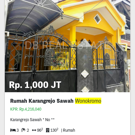
Rp. 1,000 JT
Rumah Karangrejo Sawah
Wonokromo
KPR: Rp.4,216,040
Karangrejo Sawah * No **
2
2
3
2
96
130
| Rumah