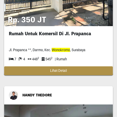
Rp. 350 JT
Rumah Untuk Komersil Di Jl. Prapanca
Jl. Prapanca **, Darmo, Kec.
Wonokromo
, Surabaya
2
2
7
4
448
545
| Rumah
Lihat Detail
HANDY THEDORE