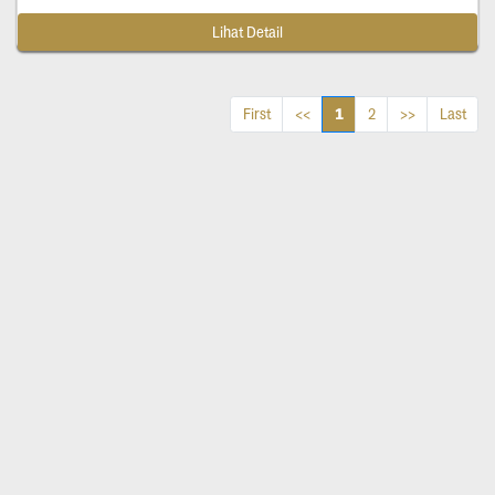
Lihat Detail
1
First
<<
2
>>
Last