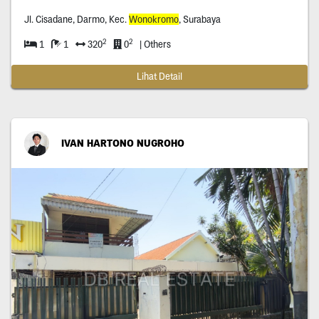
Jl. Cisadane, Darmo, Kec.
Wonokromo
, Surabaya
2
2
1
1
320
0
| Others
Lihat Detail
IVAN HARTONO NUGROHO