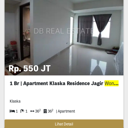
Rp. 550 JT
1 Br | Apartment Klaska Residence Jagir
Wonokromo
Klaska
2
2
1
1
36
36
| Apartment
Lihat Detail