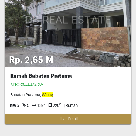
Rp. 2,65 M
Rumah Babatan Pratama
KPR: Rp.11,172,507
Babatan Pratama,
Wiung
2
2
5
5
137
220
| Rumah
Lihat Detail