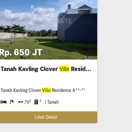
Rp. 650 JT
Tanah Kavling Clover
Residence
Ville
Tanah Kavling Clover
Ville
Residence A**-**
2
2
75
| Tanah
Lihat Detail