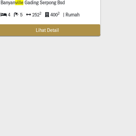
Banyan
ville
Gading Serpong Bsd
2
2
4
5
252
400
| Rumah
Lihat Detail