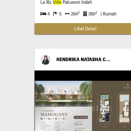
La Riz
Ville
Pakuwon Indah
2
2
4
5
264
380
| Rumah
Lihat Detail
HENDRIKA NATASHA CAESARIA MURYANTO PUTRI