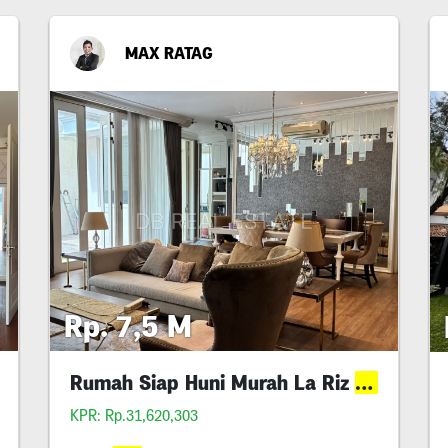
MAX RATAG
Rp. 7,5 M
Rumah Siap Huni Murah La Riz
Paku
Ville
KPR: Rp.31,620,303