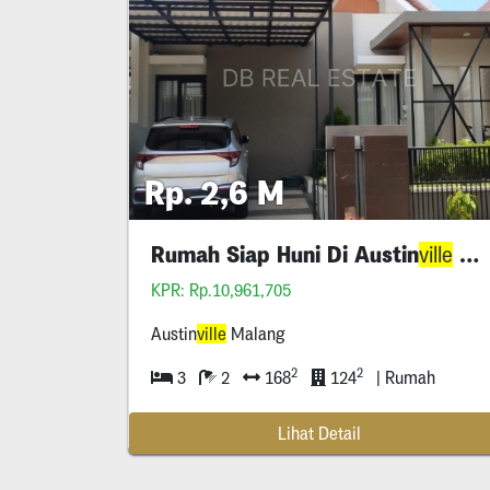
Rp. 2,6 M
Rumah Siap Huni Di Austin
Malang
ville
KPR: Rp.10,961,705
Austin
ville
Malang
2
2
3
2
168
124
| Rumah
Lihat Detail