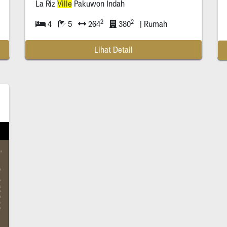
La Riz
Ville
Pakuwon Indah
2
2
4
5
264
380
| Rumah
Lihat Detail