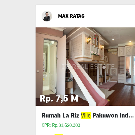
MAX RATAG
Rp. 7,5 M
Rumah La Riz
Pakuwon Indah Shm Murah
Ville
KPR: Rp.31,620,303