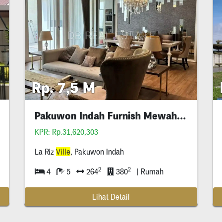
Rp. 7,5 M
Pakuwon Indah Furnish Mewah Undermarket
KPR: Rp.31,620,303
La Riz
Ville
, Pakuwon Indah
2
2
4
5
264
380
| Rumah
Lihat Detail