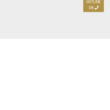
HOTLINE
DB
Ayo download DBDEALS