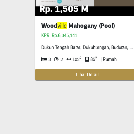
Rp. 1,505 M
Wood
Mahogany (Pool)
ville
KPR: Rp.6,345,141
Dukuh Tengah Barat, Dukuhtengah, Buduran, Sidoarjo Regency, East Java *****
2
2
3
2
102
85
| Rumah
Lihat Detail