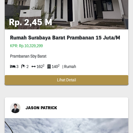
Rp. 2,45 M
Rumah Surabaya Barat Prambanan 15 Juta/M
KPR: Rp.10,329,299
Prambanan Sby Barat
2
2
3
2
162
140
| Rumah
Lihat Detail
JASON PATRICK