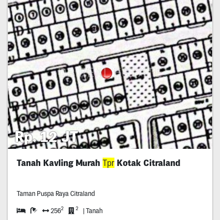
Rp. 12 JT
Tanah Kavling Murah
Tpr
Kotak Citraland
Taman Puspa Raya Citraland
2
2
256
| Tanah