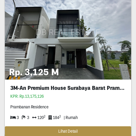
Rp. 3,125 M
3M-An Premium House Surabaya Barat Prambanan
KPR: Rp.13,175,126
Prambanan Residence
2
2
3
3
120
184
| Rumah
Lihat Detail