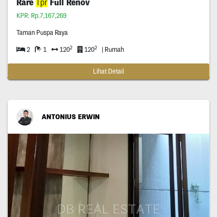
Rare
Tpr
Full Renov
KPR: Rp.7,167,269
Taman Puspa Raya
2
2
2
1
120
120
| Rumah
Lihat Detail
ANTONIUS ERWIN