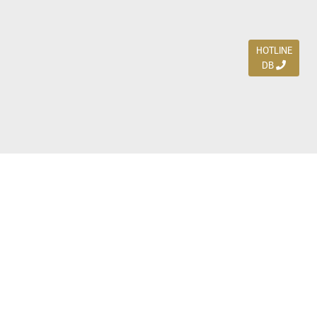
HOTLINE
DB
Jl. Dharmahusada Indah Timur 15 / Blok V 305,
Surabaya 60115
Ph. (031) 5954103