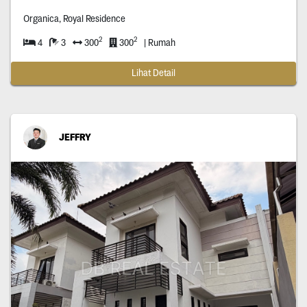
Organica, Royal Residence
2
2
4
3
300
300
| Rumah
Lihat Detail
JEFFRY