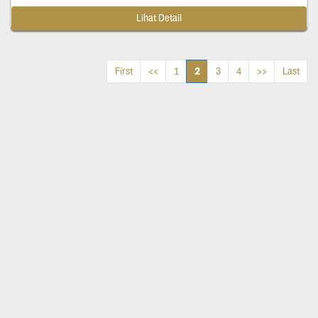
Lihat Detail
2
First
<<
1
3
4
>>
Last