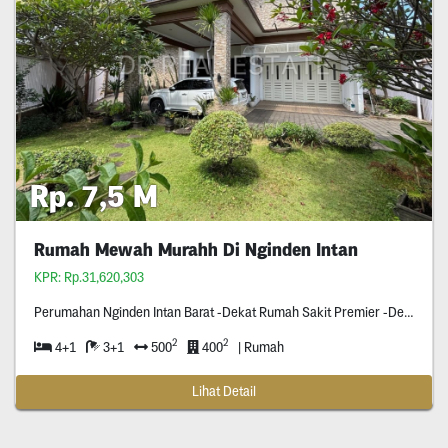
Rp. 7,5 M
Rumah Mewah Murahh Di Nginden Intan
KPR: Rp.31,620,303
Perumahan Nginden Intan Barat -Dekat Rumah Sakit Premier -Dekat Tengah Kota -Row Jalan Tiga Mobil -Taman Luas & Ada Kolam Ikan -Perumahan One Gate Sistem
2
2
4+1
3+1
500
400
| Rumah
Lihat Detail