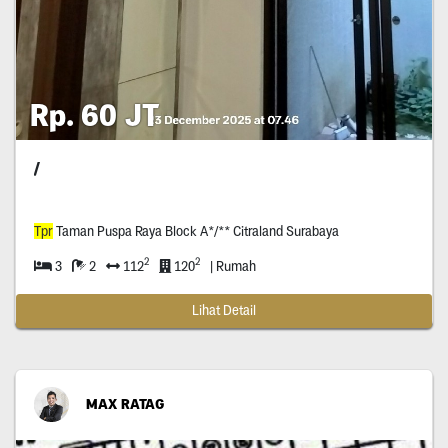
Rp. 60 JT
/
Tpr
Taman Puspa Raya Block A*/** Citraland Surabaya
2
2
3
2
112
120
| Rumah
Lihat Detail
MAX RATAG