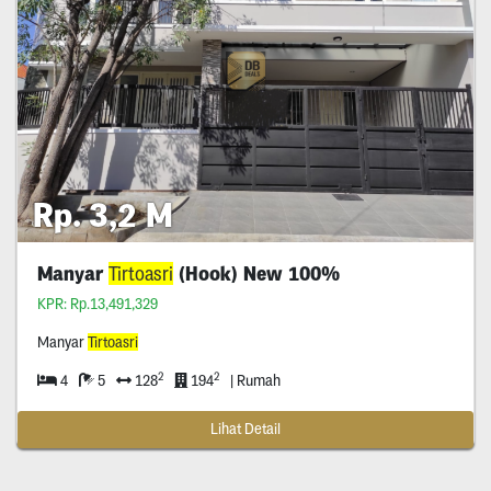
Rp. 3,2 M
Manyar
Tirtoasri
(Hook) New 100%
KPR: Rp.13,491,329
Manyar
Tirtoasri
2
2
4
5
128
194
| Rumah
Lihat Detail