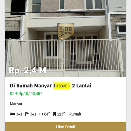
Rp. 2,4 M
Di Rumah Manyar
Tirtoasri
2 Lantai
KPR: Rp.10,118,497
Manyar
2
2
3+1
3+1
84
123
| Rumah
Lihat Detail