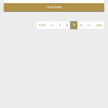
Lihat Detail
7
First
<<
5
6
8
>>
Last