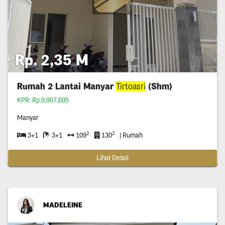
Rp. 2,35 M
Rumah 2 Lantai Manyar
Tirtoasri
(Shm)
KPR: Rp.9,907,695
Manyar
2
2
3+1
3+1
109
130
| Rumah
Lihat Detail
MADELEINE