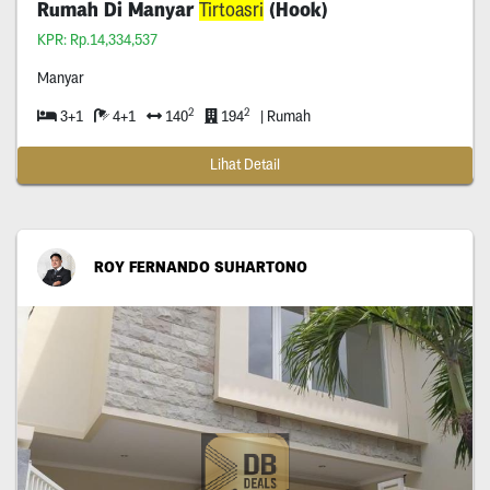
Rumah Di Manyar
Tirtoasri
(Hook)
KPR: Rp.14,334,537
Manyar
2
2
3+1
4+1
140
194
| Rumah
Lihat Detail
ROY FERNANDO SUHARTONO