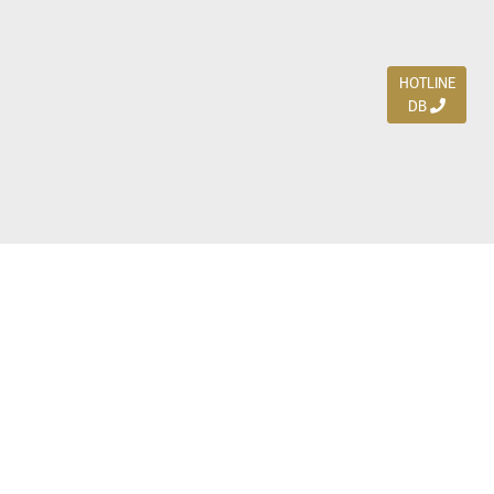
HOTLINE
DB
Jl. Dharmahusada Indah Timur 15 / Blok V 305,
Surabaya 60115
Ph. (031) 5954103