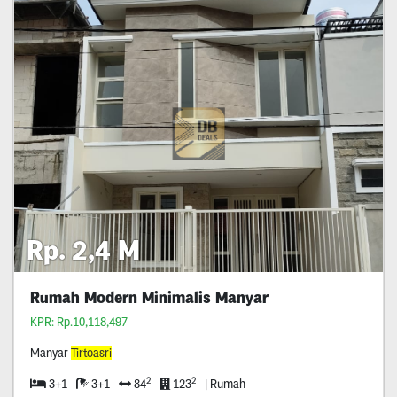
Rp. 2,4 M
Rumah Modern Minimalis Manyar
KPR: Rp.10,118,497
Manyar
Tirtoasri
2
2
3+1
3+1
84
123
| Rumah