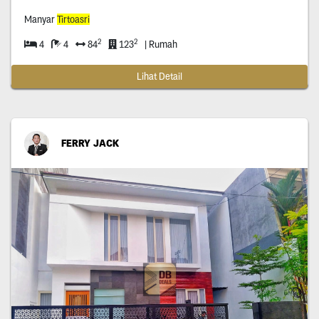
Manyar
Tirtoasri
2
2
4
4
84
123
| Rumah
Lihat Detail
FERRY JACK