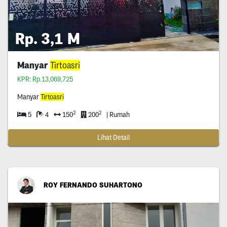
Rp. 3,1 M
Manyar
Tirtoasri
KPR: Rp.13,069,725
Manyar
Tirtoasri
2
2
5
4
150
200
| Rumah
Lihat Detail
ROY FERNANDO SUHARTONO