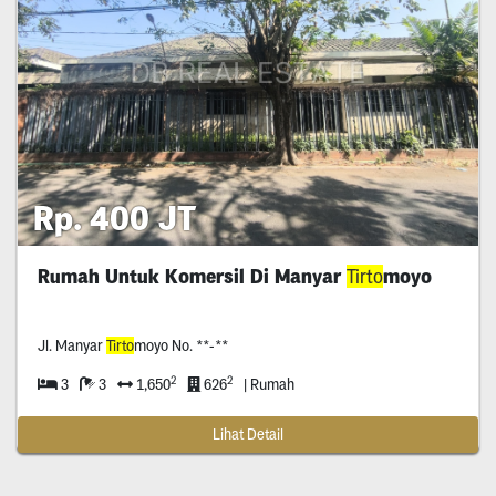
Rp. 400 JT
Rumah Untuk Komersil Di Manyar
Tirto
moyo
Jl. Manyar
Tirto
moyo No. **-**
2
2
3
3
1,650
626
| Rumah
Lihat Detail