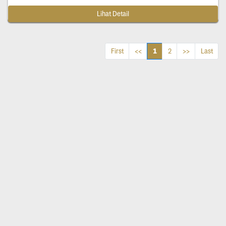
Lihat Detail
1
First
<<
2
>>
Last