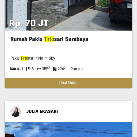
Rp. 70 JT
Rumah Pakis
Tirto
sari Surabaya
Pakis
Tirto
asri * No ** Sby
2
2
4+1
3
355
224
| Rumah
Lihat Detail
JULIA EKASARI