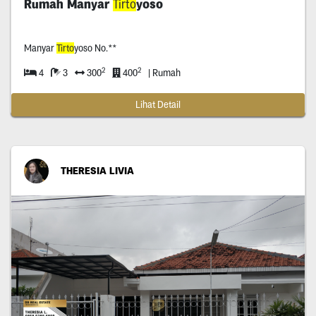
Rumah Manyar
Tirto
yoso
Manyar
Tirto
yoso No.**
2
2
4
3
300
400
| Rumah
Lihat Detail
THERESIA LIVIA