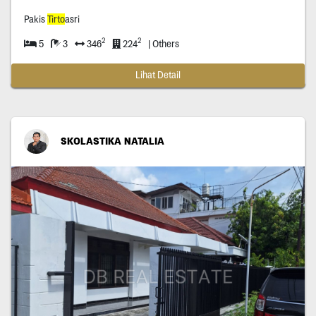
Pakis
Tirto
asri
2
2
5
3
346
224
| Others
Lihat Detail
SKOLASTIKA NATALIA