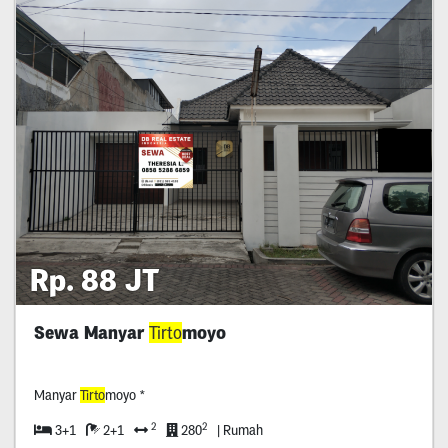
Rp. 88 JT
Sewa Manyar
Tirto
moyo
Manyar
Tirto
moyo *
2
2
3+1
2+1
280
| Rumah