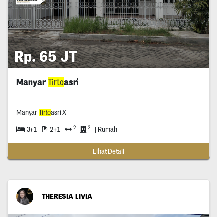
Rp. 65 JT
Manyar
Tirto
asri
Manyar
Tirto
asri X
2
2
3+1
2+1
| Rumah
Lihat Detail
THERESIA LIVIA