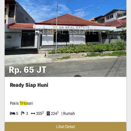
Rp. 65 JT
Ready Siap Huni
Pakis
Tirto
sari
2
2
5
3
355
224
| Rumah
Lihat Detail