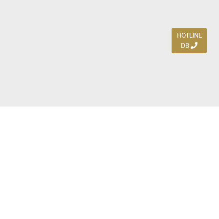
HOTLINE
DB
Jl. Dharmahusada Indah Timur 15 / Blok V 305,
Surabaya 60115
Ph. (031) 5954103