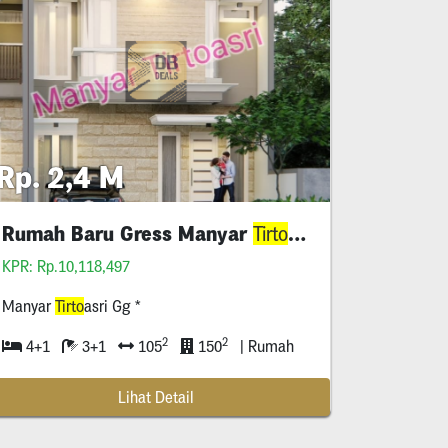
Rp. 2,4 M
Rumah Baru Gress Manyar
asri
Tirto
KPR: Rp.10,118,497
Manyar
Tirto
asri Gg *
2
2
4+1
3+1
105
150
| Rumah
Lihat Detail