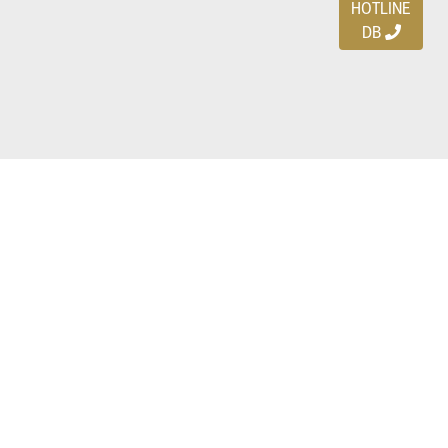
HOTLINE
DB
Ayo download DBDEALS