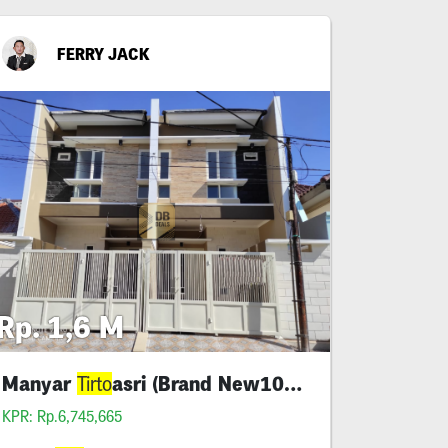
FERRY JACK
Rp. 1,6 M
Manyar
asri (Brand New100%)
Tirto
KPR: Rp.6,745,665