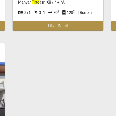
Manyar
Tirto
asri Xii / * + *A
2
2
3+1
3+1
70
120
| Rumah
Lihat Detail