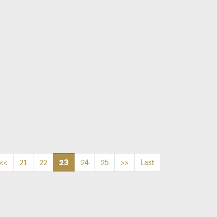
23
<<
21
22
24
25
>>
Last