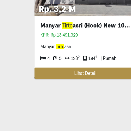
Rp. 3,2 M
Manyar
asri (Hook) New 100%
Tirto
KPR: Rp.13,491,329
Manyar
Tirto
asri
2
2
4
5
128
194
| Rumah
Lihat Detail