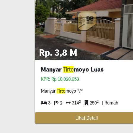
Rp. 3,8 M
Manyar
moyo Luas
Tirto
KPR: Rp.16,020,953
Manyar
Tirto
moyo */*
2
2
3
2
314
250
| Rumah
Lihat Detail