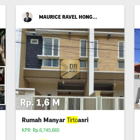
MAURICE RAVEL HONGGOPUTRA
Rp. 1,6 M
Rumah Manyar
asri
Tirto
KPR: Rp.6,745,665