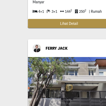
Manyar
2
2
4+1
3+1
144
250
| Rumah
Lihat Detail
FERRY JACK