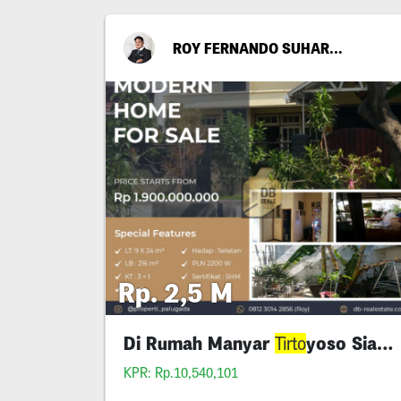
ROY FERNANDO SUHARTONO
Rp. 2,5 M
Di Rumah Manyar
yoso Siap Huni
Tirto
KPR: Rp.10,540,101