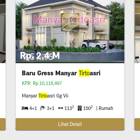
Rp. 2,4 M
Baru Gress Manyar
asri
Tirto
KPR: Rp.10,118,497
Manyar
Tirto
asri Gg Vii
2
2
4+1
3+1
113
150
| Rumah
Lihat Detail