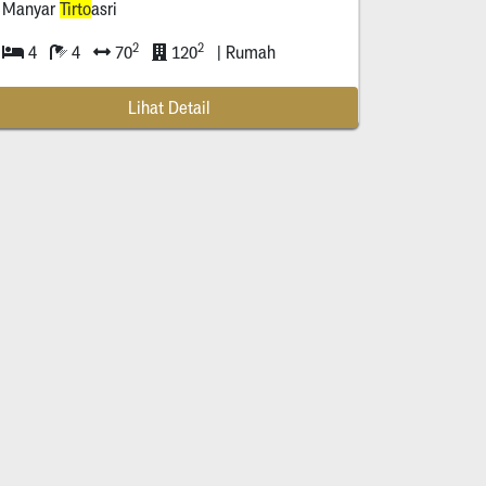
Manyar
Tirto
asri
2
2
4
4
70
120
| Rumah
Lihat Detail