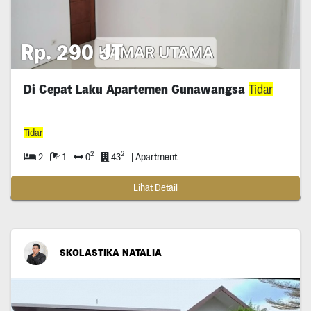
Rp. 290 JT
Di Cepat Laku Apartemen Gunawangsa
Tidar
Tidar
2
2
2
1
0
43
| Apartment
Lihat Detail
SKOLASTIKA NATALIA