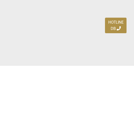
HOTLINE
DB
Jl. Dharmahusada Indah Timur 15 / Blok V 305,
Surabaya 60115
Ph. (031) 5954103