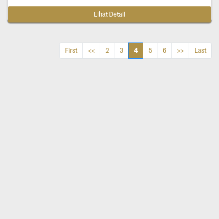
Lihat Detail
4
First
<<
2
3
5
6
>>
Last