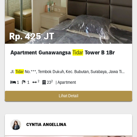
Rp. 425 JT
Apartment Gunawangsa
Tidar
Tower B 1Br
Jl.
Tidar
No.***, Tembok Dukuh, Kec. Bubutan, Surabaya, Jawa Timur *****
2
2
1
1
23
| Apartment
Lihat Detail
CYNTIA ANGELLINA