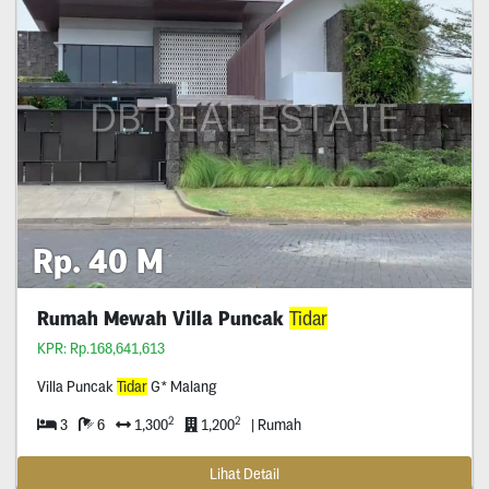
Rp. 40 M
Rumah Mewah Villa Puncak
Tidar
KPR: Rp.168,641,613
Villa Puncak
Tidar
G* Malang
2
2
3
6
1,300
1,200
| Rumah
Lihat Detail