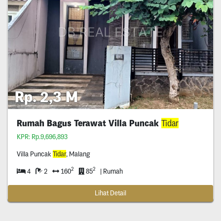
Rp. 2,3 M
Rumah Bagus Terawat Villa Puncak
Tidar
KPR: Rp.9,696,893
Villa Puncak
Tidar
, Malang
2
2
4
2
160
85
| Rumah
Lihat Detail