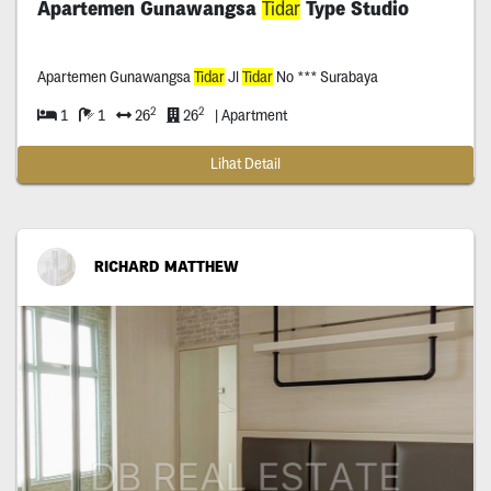
Apartemen Gunawangsa
Tidar
Type Studio
Apartemen Gunawangsa
Tidar
Jl
Tidar
No *** Surabaya
2
2
1
1
26
26
| Apartment
Lihat Detail
RICHARD MATTHEW