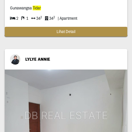
Gunawangsa
Tidar
2
2
2
1
34
34
| Apartment
Lihat Detail
LYLYE ANNIE