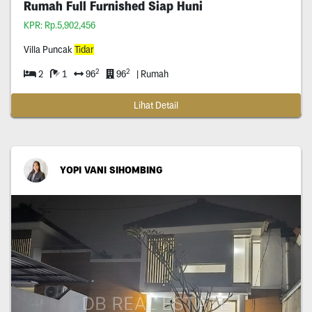
Rumah Full Furnished Siap Huni
KPR: Rp.5,902,456
Villa Puncak
Tidar
2
2
2
1
96
96
| Rumah
Lihat Detail
YOPI VANI SIHOMBING