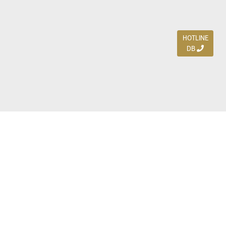
HOTLINE
DB
Jl. Dharmahusada Indah Timur 15 / Blok V 305,
Surabaya 60115
Ph. (031) 5954103