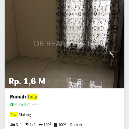
Rp. 1,6 M
Rumah
Tidar
KPR: Rp.6,745,665
Tidar
Malang
2
2
3+1
1+1
150
100
| Rumah