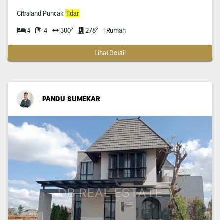
Citraland Puncak
Tidar
2
2
4
4
300
278
| Rumah
Lihat Detail
PANDU SUMEKAR