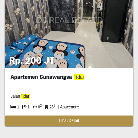
Rp. 200 JT
Apartemen Gunawangsa
Tidar
Jalan
Tidar
2
2
1
1
0
23
| Apartment
Lihat Detail