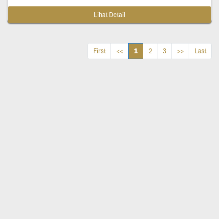
Lihat Detail
1
First
<<
2
3
>>
Last