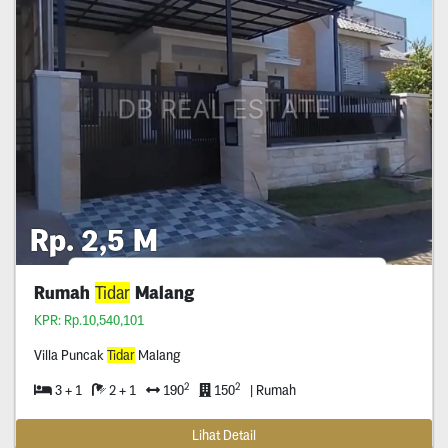
Rp. 2,5 M
Rumah
Tidar
Malang
KPR: Rp.10,540,101
Villa Puncak
Tidar
Malang
2
2
3 + 1
2 + 1
190
150
| Rumah
Lihat Detail