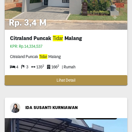
Rp. 3,4 M
Citraland Puncak
Tidar
Malang
KPR: Rp.14,334,537
Citraland Puncak
Tidar
Malang
2
2
4
3
135
166
| Rumah
Lihat Detail
IDA SUSANTI KURNIAWAN