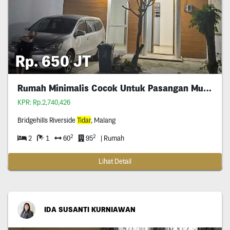
Rp. 650 JT
Rumah Minimalis Cocok Untuk Pasangan Muda
KPR: Rp.2,740,426
Bridgehills Riverside
Tidar
, Malang
2
2
2
1
60
95
| Rumah
Lihat Detail
IDA SUSANTI KURNIAWAN