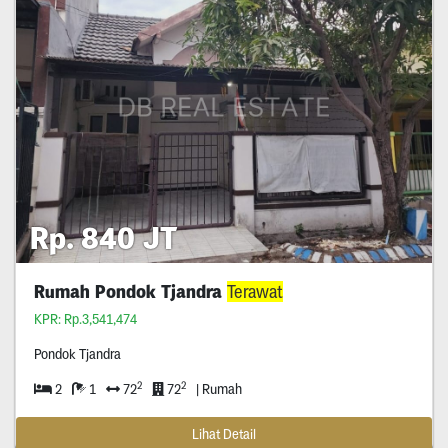
Rp. 840 JT
Rumah Pondok Tjandra
Terawat
KPR: Rp.3,541,474
Pondok Tjandra
2
2
2
1
72
72
| Rumah
Lihat Detail