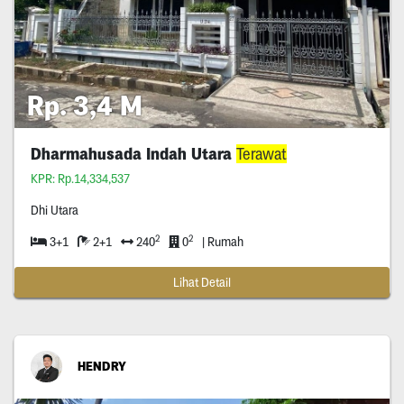
Rp. 3,4 M
Dharmahusada Indah Utara
Terawat
KPR: Rp.14,334,537
Dhi Utara
2
2
3+1
2+1
240
0
| Rumah
Lihat Detail
HENDRY