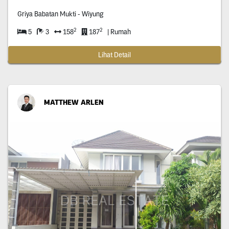
Griya Babatan Mukti - Wiyung
2
2
5
3
158
187
| Rumah
Lihat Detail
MATTHEW ARLEN