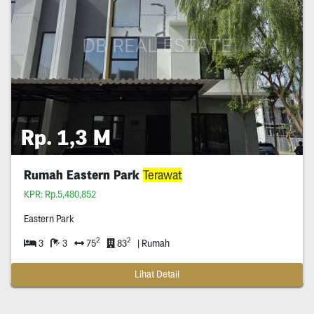
Rp. 1,3 M
Rumah Eastern Park
Terawat
KPR: Rp.5,480,852
Eastern Park
2
2
3
3
75
83
| Rumah
Lihat Detail