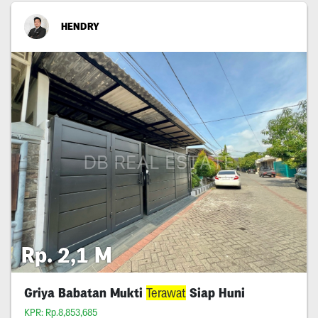
HENDRY
Rp. 2,1 M
Griya Babatan Mukti
Terawat
Siap Huni
KPR: Rp.8,853,685