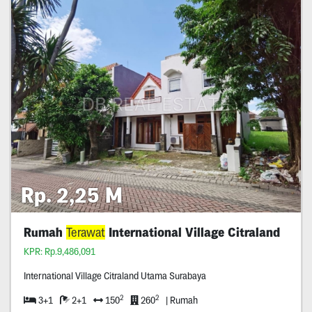
Rp. 2,25 M
Rumah
Terawat
International Village Citraland
KPR: Rp.9,486,091
International Village Citraland Utama Surabaya
2
2
3+1
2+1
150
260
| Rumah