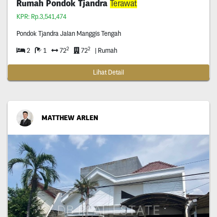
Rumah Pondok Tjandra
Terawat
KPR: Rp.3,541,474
Pondok Tjandra Jalan Manggis Tengah
2
2
2
1
72
72
| Rumah
Lihat Detail
MATTHEW ARLEN