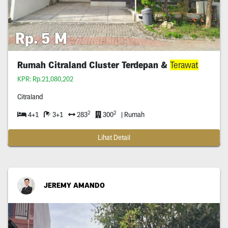
Rp. 5 M
Rumah Citraland Cluster Terdepan &
Terawat
KPR: Rp.21,080,202
Citraland
2
2
4+1
3+1
283
300
| Rumah
Lihat Detail
JEREMY AMANDO