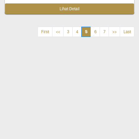
Lihat Detail
5
First
<<
3
4
6
7
>>
Last