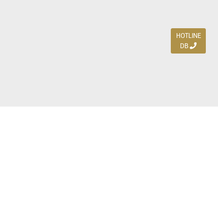
HOTLINE
DB
Jl. Dharmahusada Indah Timur 15 / Blok V 305,
Surabaya 60115
Ph. (031) 5954103