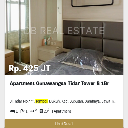
Rp. 425 JT
Apartment Gunawangsa Tidar Tower B 1Br
Jl. Tidar No.***,
Tembok
Dukuh, Kec. Bubutan, Surabaya, Jawa Timur *****
2
2
1
1
23
| Apartment
Lihat Detail