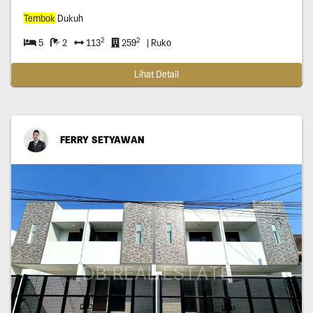
Tembok
Dukuh
2
2
5
2
113
259
| Ruko
Lihat Detail
FERRY SETYAWAN