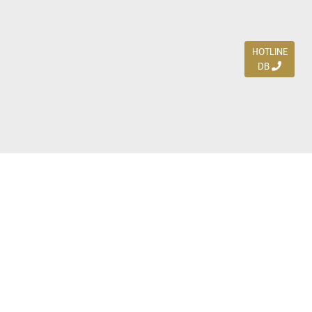
HOTLINE
DB
Jl. Dharmahusada Indah Timur 15 / Blok V 305,
Surabaya 60115
Ph. (031) 5954103