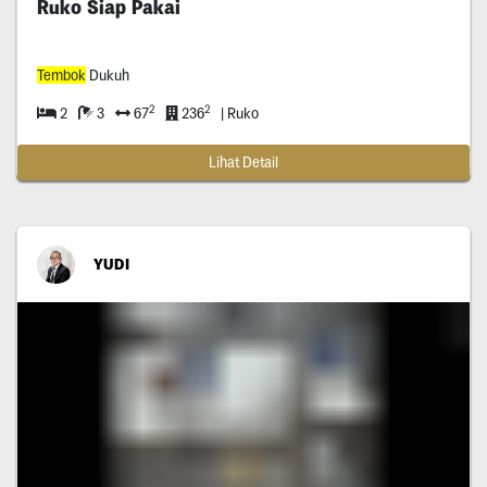
Ruko Siap Pakai
Tembok
Dukuh
2
2
2
3
67
236
| Ruko
Lihat Detail
YUDI