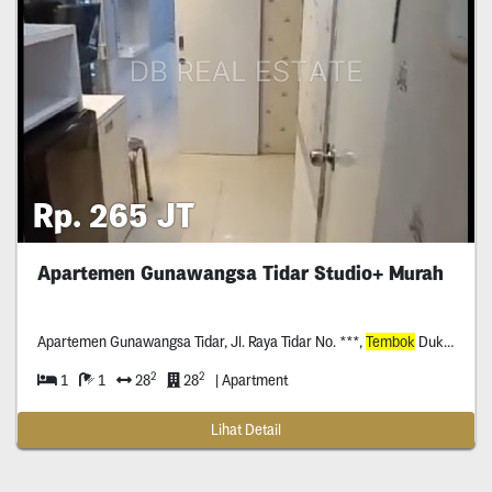
Rp. 265 JT
Apartemen Gunawangsa Tidar Studio+ Murah
Apartemen Gunawangsa Tidar, Jl. Raya Tidar No. ***,
Tembok
Dukuh, Kecamatan Bubutan, Surabaya, Jawa Timur
2
2
1
1
28
28
| Apartment
Lihat Detail