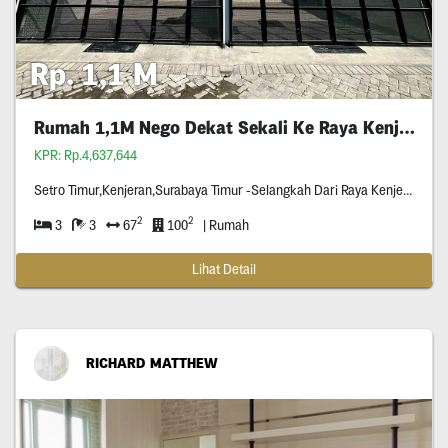
Rp. 1,1 M
Rumah 1,1M Nego Dekat Sekali Ke Raya Kenjeran
KPR: Rp.4,637,644
Setro Timur,Kenjeran,Surabaya Timur -Selangkah Dari Raya Kenjeran (No Blusuk Blusuk) -Ready Empat Unit Jejer -Hadap Barat -Row Jalan Dua Mobil -Depan Rumah Tidak Ada Tetangga (Depan Rumah
2
2
3
3
67
100
| Rumah
Lihat Detail
RICHARD MATTHEW