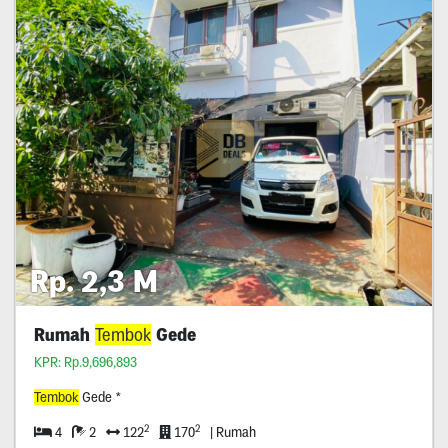
Rp. 2,3 M
Rumah
Tembok
Gede
KPR: Rp.9,696,893
Tembok
Gede *
2
2
4
2
122
170
| Rumah