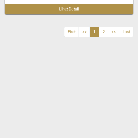
Lihat Detail
1
First
<<
2
>>
Last