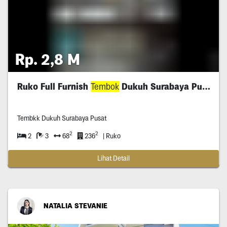
Rp. 2,8 M
Ruko Full Furnish
Tembok
Dukuh Surabaya Pusat
Tembkk Dukuh Surabaya Pusat
2
2
2
3
68
236
| Ruko
Lihat Detail
NATALIA STEVANIE