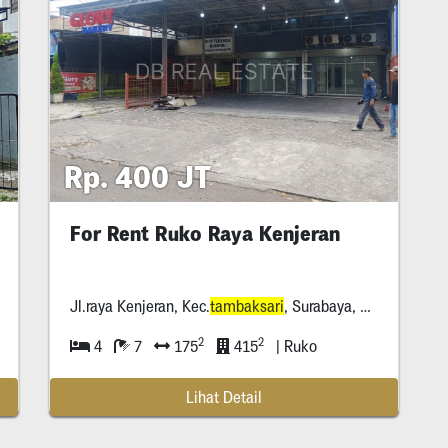
Rp. 400 JT
For Rent Ruko Raya Kenjeran
Jl.raya Kenjeran, Kec.
tambaksari
, Surabaya, Jawatimur, *****
2
2
4
7
175
415
| Ruko
Lihat Detail