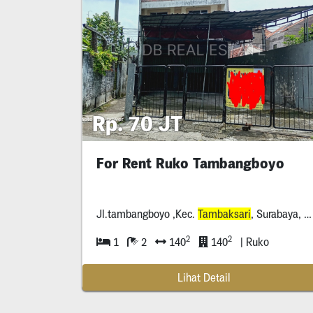
Rp. 70 JT
For Rent Ruko Tambangboyo
Jl.tambangboyo ,Kec.
Tambaksari
, Surabaya, Jawatimur *****
2
2
1
2
140
140
| Ruko
Lihat Detail