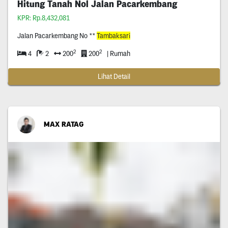
Hitung Tanah Nol Jalan Pacarkembang
KPR: Rp.8,432,081
Jalan Pacarkembang No **
Tambaksari
2
2
4
2
200
200
| Rumah
Lihat Detail
MAX RATAG