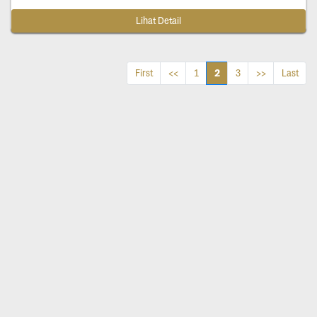
Lihat Detail
2
First
<<
1
3
>>
Last