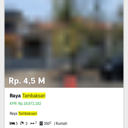
Rp. 4,5 M
Raya
Tambaksari
KPR: Rp.18,972,182
Raya
Tambaksari
2
2
5
3
350
| Rumah