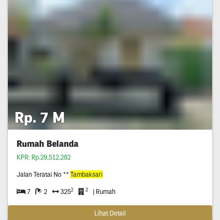
Rp. 7 M
Rumah Belanda
KPR: Rp.29,512,282
Jalan Teratai No **
Tambaksari
2
2
7
2
325
| Rumah
Lihat Detail