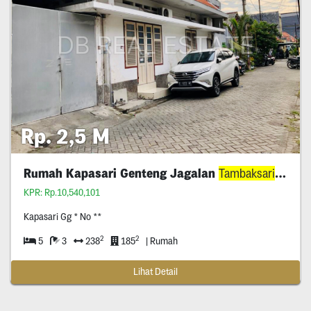
Rp. 2,5 M
Rumah Kapasari Genteng Jagalan
Tambaksari
Kenje
KPR: Rp.10,540,101
Kapasari Gg * No **
2
2
5
3
238
185
| Rumah
Lihat Detail