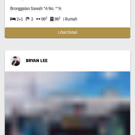
Bronggalan Sawah *A No. **A
2
2
2+1
2
96
96
| Rumah
Lihat Detail
BRYAN LEE