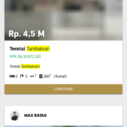
Rp. 4,5 M
Teratai
Tambaksari
KPR: Rp.18,972,182
Teratai
Tambaksari
2
2
5
3
260
| Rumah
Lihat Detail
MAX RATAG