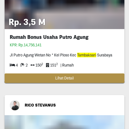
Rp. 3,5 M
Rumah Bonus Usaha Putro Agung
KPR: Rp.14,756,141
Jl Putro Agung Wetan No * Kel Ploso Kec
Tambaksari
Surabaya
2
2
4
2
150
151
| Rumah
Lihat Detail
RICO STEVANUS