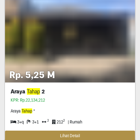
Rp. 5,25 M
Araya
Tahap
2
KPR: Rp.22,134,212
Araya
Tahap
*
2
2
3+q
3+1
212
| Rumah
Lihat Detail