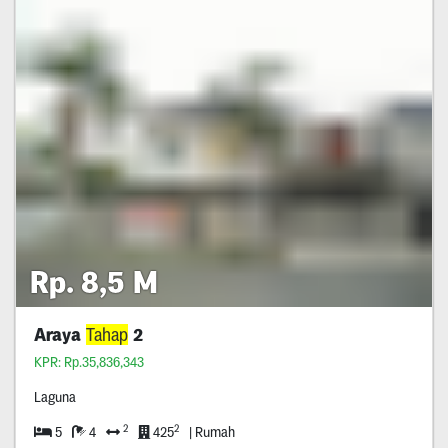
Rp. 8,5 M
Araya
Tahap
2
KPR: Rp.35,836,343
Laguna
2
2
5
4
425
| Rumah