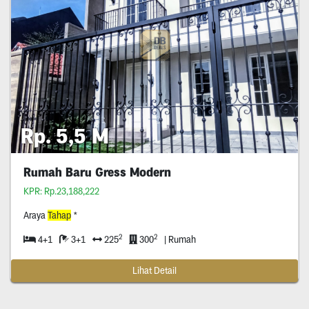
Rp. 5,5 M
Rumah Baru Gress Modern
KPR: Rp.23,188,222
Araya
Tahap
*
2
2
4+1
3+1
225
300
| Rumah
Lihat Detail