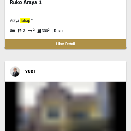
Ruko Araya 1
Araya
Tahap
*
2
2
3
300
| Ruko
Lihat Detail
YUDI