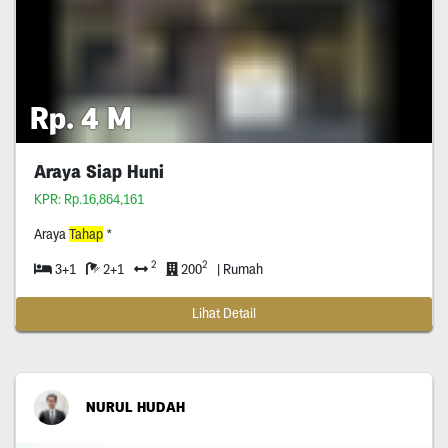
Rp. 4 M
Araya Siap Huni
KPR: Rp.16,864,161
Araya
Tahap
*
2
2
3+1
2+1
200
| Rumah
Lihat Detail
NURUL HUDAH