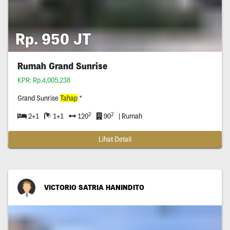
Rp. 950 JT
Rumah Grand Sunrise
KPR: Rp.4,005,238
Grand Sunrise
Tahap
*
2
2
2+1
1+1
120
90
| Rumah
Lihat Detail
VICTORIO SATRIA HANINDITO