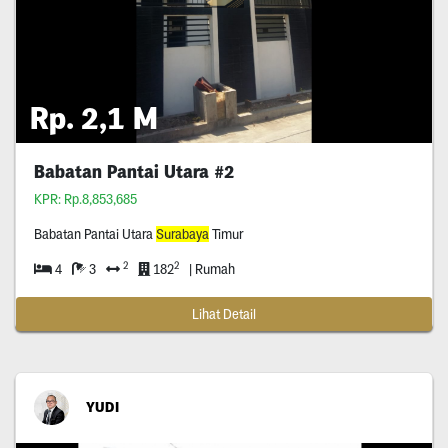
Rp. 2,1 M
Babatan Pantai Utara #2
KPR: Rp.8,853,685
Babatan Pantai Utara
Surabaya
Timur
2
2
4
3
182
| Rumah
Lihat Detail
YUDI