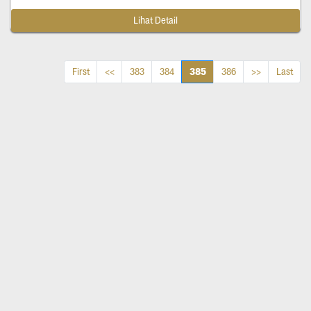
Lihat Detail
385
First
<<
383
384
386
>>
Last