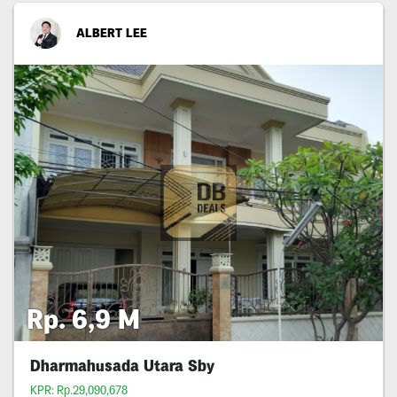
ALBERT LEE
Rp. 6,9 M
Dharmahusada Utara Sby
KPR: Rp.29,090,678