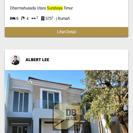
Dharmahusada Utara
Surabaya
Timur
2
2
6
4
575
| Rumah
Lihat Detail
ALBERT LEE