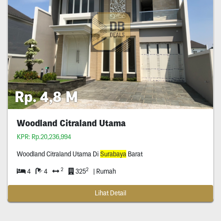
Rp. 4,8 M
Woodland Citraland Utama
KPR: Rp.20,236,994
Woodland Citraland Utama Di
Surabaya
Barat
2
2
4
4
325
| Rumah
Lihat Detail