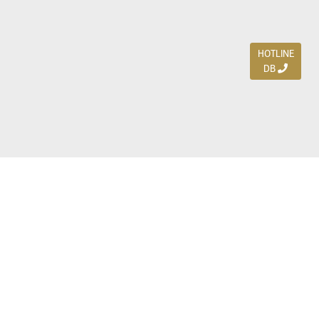
HOTLINE
DB
Jl. Dharmahusada Indah Timur 15 / Blok V 305,
Surabaya 60115
Ph. (031) 5954103