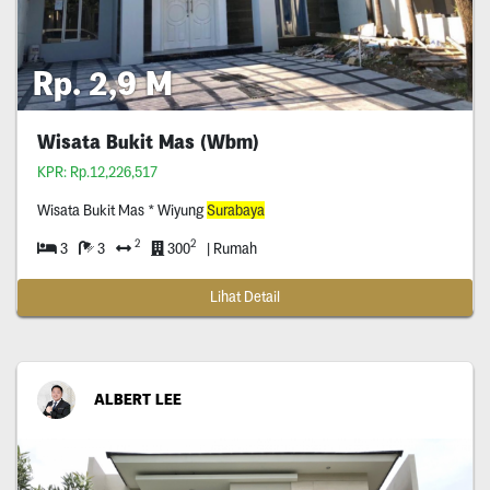
Rp. 2,9 M
Wisata Bukit Mas (Wbm)
KPR: Rp.12,226,517
Wisata Bukit Mas * Wiyung
Surabaya
2
2
3
3
300
| Rumah
Lihat Detail
ALBERT LEE