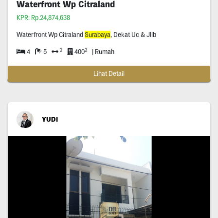
Waterfront Wp Citraland
KPR: Rp.24,874,638
Waterfront Wp Citraland
Surabaya
, Dekat Uc & Jllb
2
2
4
5
400
| Rumah
Lihat Detail
YUDI