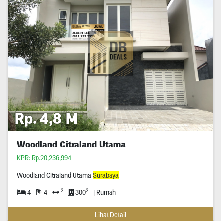
Rp. 4,8 M
Woodland Citraland Utama
KPR: Rp.20,236,994
Woodland Citraland Utama
Surabaya
2
2
4
4
300
| Rumah
Lihat Detail