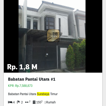
Rp. 1,8 M
Babatan Pantai Utara #1
KPR: Rp.7,588,873
Babatan Pantai Utara
Surabaya
Timur
2
2
4
2
155
| Rumah