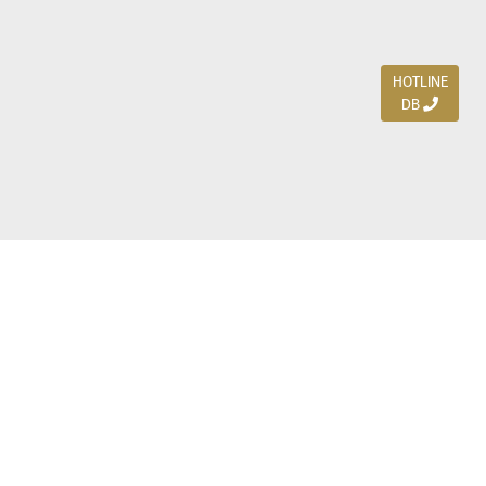
HOTLINE
DB
Jl. Dharmahusada Indah Timur 15 / Blok V 305,
Surabaya 60115
Ph. (031) 5954103