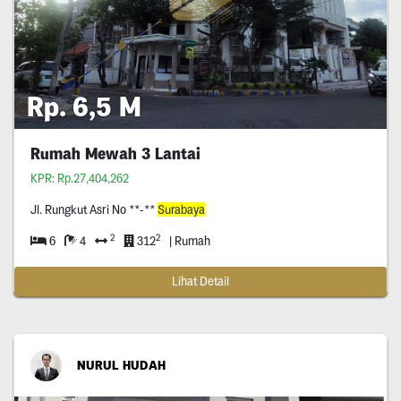
Rp. 6,5 M
Rumah Mewah 3 Lantai
KPR: Rp.27,404,262
Jl. Rungkut Asri No **-**
Surabaya
2
2
6
4
312
| Rumah
Lihat Detail
NURUL HUDAH