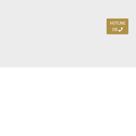
HOTLINE
DB
Jl. Dharmahusada Indah Timur 15 / Blok V 305,
Surabaya 60115
Ph. (031) 5954103