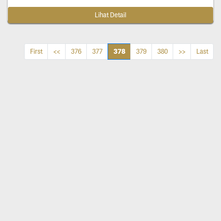
Lihat Detail
378
First
<<
376
377
379
380
>>
Last