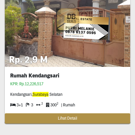
Rp. 2,9 M
Rumah Kendangsari
KPR: Rp.12,226,517
Kendangsari,
Surabaya
Selatan
2
2
3+1
3
300
| Rumah
Lihat Detail