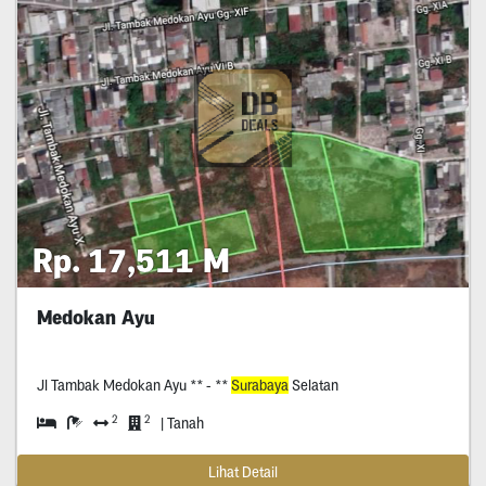
Rp. 17,511 M
Medokan Ayu
Jl Tambak Medokan Ayu ** - **
Surabaya
Selatan
2
2
| Tanah
Lihat Detail