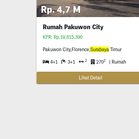
Rp. 4,7 M
Rumah Pakuwon City
KPR: Rp.19,815,390
Pakuwon City,Florence,
Surabaya
Timur
2
2
4+1
3+1
270
| Rumah
Lihat Detail