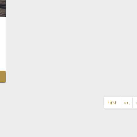
First
<<