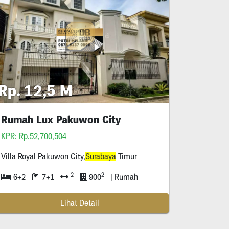
Rp. 12,5 M
Rumah Lux Pakuwon City
KPR: Rp.52,700,504
Villa Royal Pakuwon City,
Surabaya
Timur
2
2
6+2
7+1
900
| Rumah
Lihat Detail