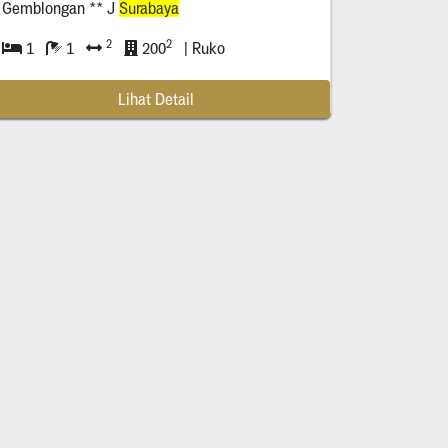
Gemblongan ** J
Surabaya
2
2
1
1
200
| Ruko
Lihat Detail