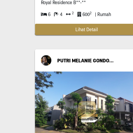
Royal Residence B**-**
2
2
6
4
600
| Rumah
Lihat Detail
PUTRI MELANIE GONDO SUWITO