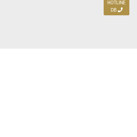
HOTLINE
DB
Ayo download DBDEALS