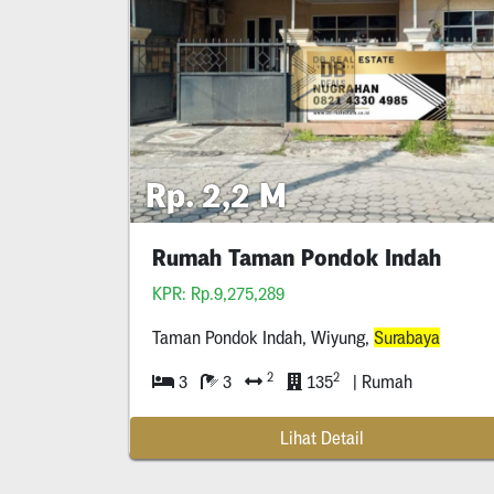
Rp. 2,2 M
Rumah Taman Pondok Indah
KPR: Rp.9,275,289
Taman Pondok Indah, Wiyung,
Surabaya
2
2
3
3
135
| Rumah
Lihat Detail