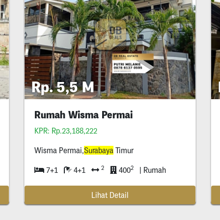
Rp. 5,5 M
Rumah Wisma Permai
KPR: Rp.23,188,222
Wisma Permai,
Surabaya
Timur
2
2
7+1
4+1
400
| Rumah
Lihat Detail