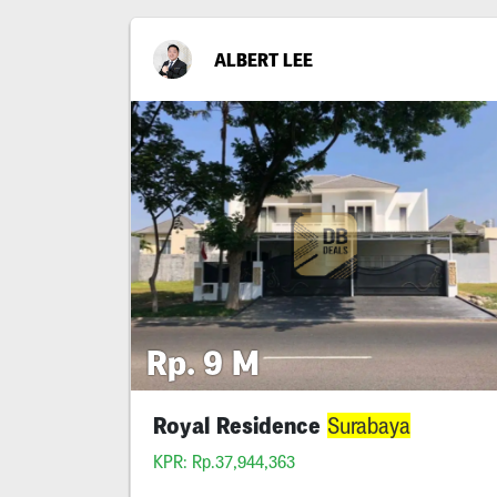
ALBERT LEE
Rp. 9 M
Royal Residence
Surabaya
KPR: Rp.37,944,363