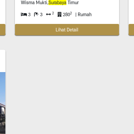
Wisma Mukti,
Surabaya
Timur
2
2
3
3
280
| Rumah
Lihat Detail