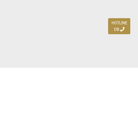
HOTLINE
DB
Jl. Dharmahusada Indah Timur 15 / Blok V 305,
Surabaya 60115
Ph. (031) 5954103