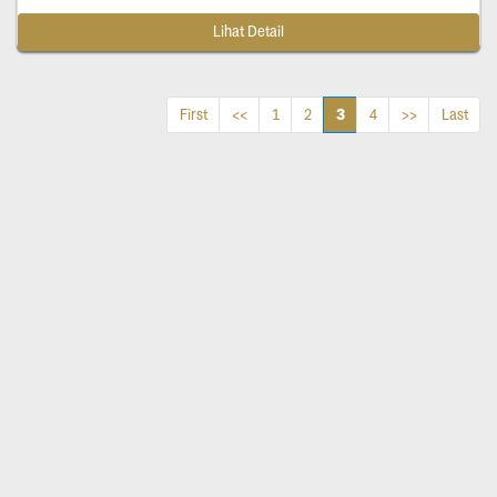
Lihat Detail
3
First
<<
1
2
4
>>
Last