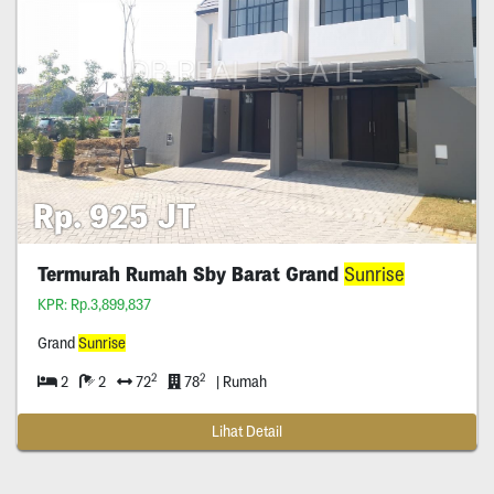
Rp. 925 JT
Termurah Rumah Sby Barat Grand
Sunrise
KPR: Rp.3,899,837
Grand
Sunrise
2
2
2
2
72
78
| Rumah
Lihat Detail