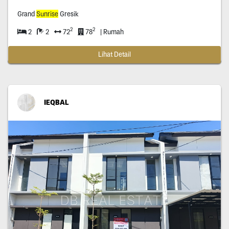
Grand
Sunrise
Gresik
2
2
2
2
72
78
| Rumah
Lihat Detail
IEQBAL