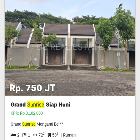
Rp. 750 JT
Grand
Sunrise
Siap Huni
KPR: Rp.3,162,030
Grand
Sunrise
Menganti Be **
2
2
2
1
72
53
| Rumah