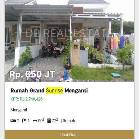
Rp. 650 JT
Rumah Grand
Sunrise
Menganti
KPR: Rp.2,740,426
Menganti
2
2
2
1
90
72
| Rumah
Lihat Detail