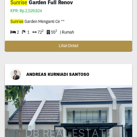
Sunrise
Garden Full Renov
KPR: Rp.2,529,624
Sunrise
Garden Menganti Ce **
2
2
2
1
72
55
| Rumah
Lihat Detail
ANDREAS KURNIADI SANTOSO