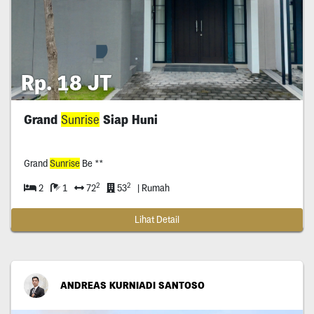
Rp. 18 JT
Grand
Sunrise
Siap Huni
Grand
Sunrise
Be **
2
2
2
1
72
53
| Rumah
Lihat Detail
ANDREAS KURNIADI SANTOSO