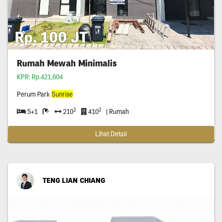
Rp. 100 JT
Rumah Mewah Minimalis
KPR: Rp.421,604
Perum Park
Sunrise
2
2
5+1
210
410
| Rumah
Lihat Detail
TENG LIAN CHIANG