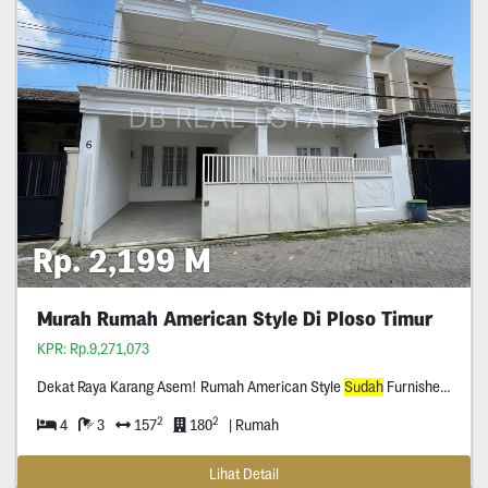
Rp. 2,199 M
Murah Rumah American Style Di Ploso Timur
KPR: Rp.9,271,073
Dekat Raya Karang Asem! Rumah American Style
Sudah
Furnished Jalan Ploso Timur, Surabaya Timur
2
2
4
3
157
180
| Rumah
Lihat Detail