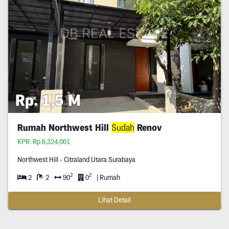
Rp. 1,5 M
Rumah Northwest Hill
Sudah
Renov
KPR: Rp.6,324,061
Northwest Hill - Citraland Utara Surabaya
2
2
2
2
90
0
| Rumah
Lihat Detail