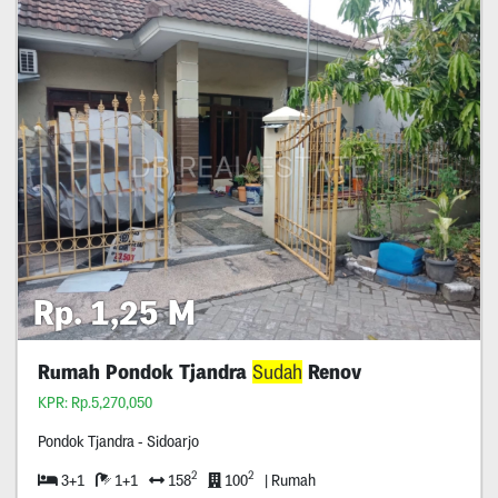
Rp. 1,25 M
Rumah Pondok Tjandra
Sudah
Renov
KPR: Rp.5,270,050
Pondok Tjandra - Sidoarjo
2
2
3+1
1+1
158
100
| Rumah