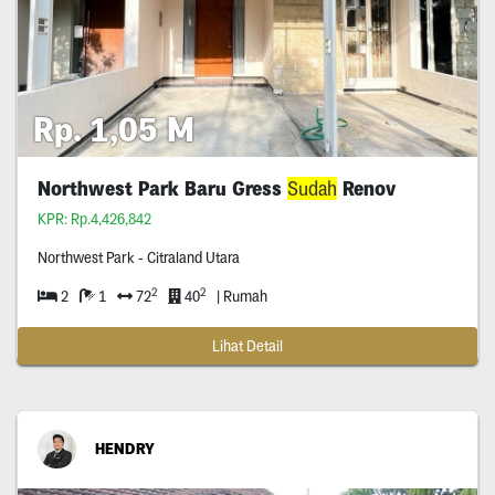
Rp. 1,05 M
Northwest Park Baru Gress
Sudah
Renov
KPR: Rp.4,426,842
Northwest Park - Citraland Utara
2
2
2
1
72
40
| Rumah
Lihat Detail
HENDRY