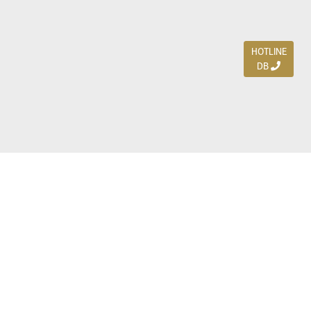
HOTLINE
DB
Jl. Dharmahusada Indah Timur 15 / Blok V 305,
Surabaya 60115
Ph. (031) 5954103