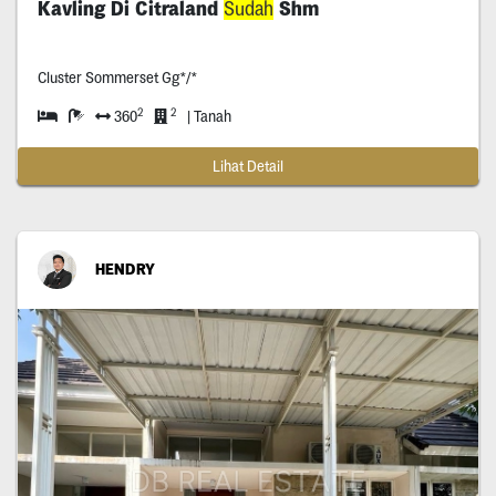
Kavling Di Citraland
Sudah
Shm
Cluster Sommerset Gg*/*
2
2
360
| Tanah
Lihat Detail
HENDRY