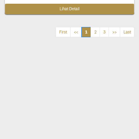
Lihat Detail
1
First
<<
2
3
>>
Last