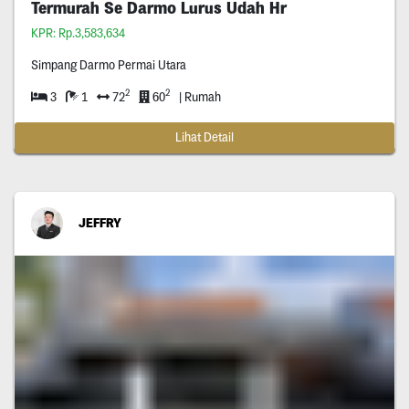
Termurah Se Darmo Lurus Udah Hr
KPR: Rp.3,583,634
Simpang Darmo Permai Utara
2
2
3
1
72
60
| Rumah
Lihat Detail
JEFFRY