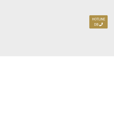
HOTLINE
DB
Jl. Dharmahusada Indah Timur 15 / Blok V 305,
Surabaya 60115
Ph. (031) 5954103