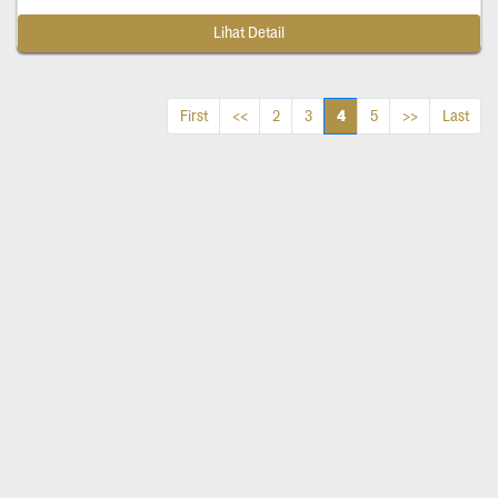
Lihat Detail
4
First
<<
2
3
5
>>
Last