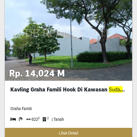
Rp. 14,024 M
Kavling Graha Famili Hook Di Kawasan
Sudah
Rama
Graha Famili
2
2
622
| Tanah
Lihat Detail