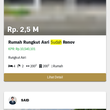
Rp. 2,5 M
Rumah Rungkut Asri
Sudah
Renov
KPR: Rp.10,540,101
Rungkut Asri
2
2
4
2
200
200
| Rumah
Lihat Detail
SAID