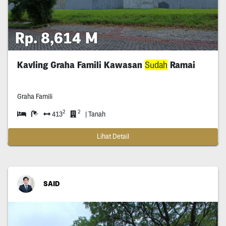
Rp. 8,614 M
Kavling Graha Famili Kawasan
Sudah
Ramai
Graha Famili
2
2
413
| Tanah
Lihat Detail
SAID