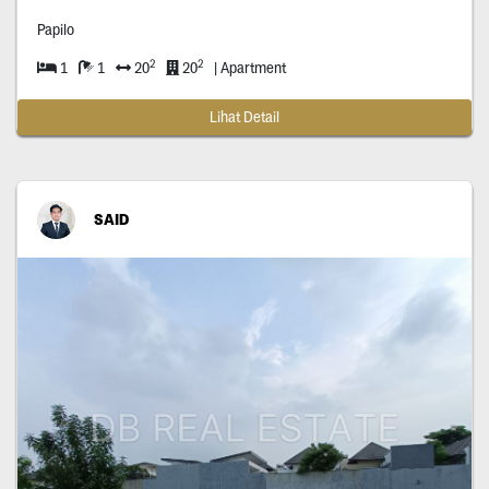
Papilo
2
2
1
1
20
20
| Apartment
Lihat Detail
SAID