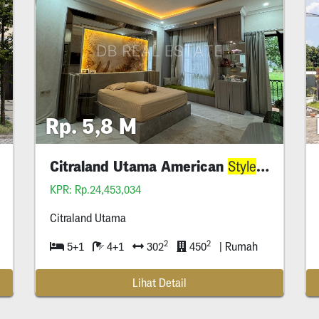
Rp. 5,8 M
Citraland Utama American
House
Style
KPR: Rp.24,453,034
Citraland Utama
2
2
5+1
4+1
302
450
| Rumah
Lihat Detail