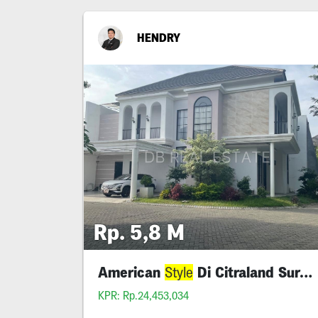
HENDRY
Rp. 5,8 M
American
Di Citraland Surabaya
Style
KPR: Rp.24,453,034