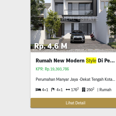
Rp. 4,6 M
Rumah New Modern
Di Perum Manyar Jaya
Style
KPR: Rp.19,393,786
Perumahan Manyar Jaya -Dekat Tengah Kota -Row Jalan Tiga Mobil -Hadap Utara -Bangunan High Quality
2
2
4+1
4+1
176
250
| Rumah
Lihat Detail