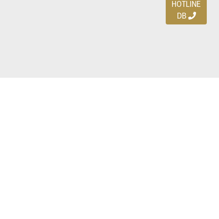
HOTLINE
DB
Ayo download DBDEALS