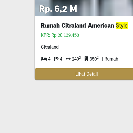
Rp. 6,2 M
Rumah Citraland American
Style
KPR: Rp.26,139,450
Citraland
2
2
4
4
240
350
| Rumah
Lihat Detail