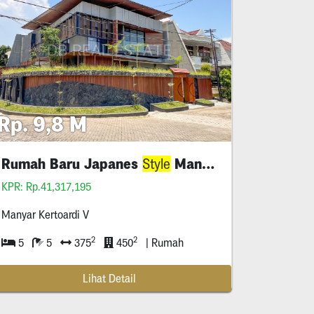
Rp. 9,8 M
Rumah Baru Japanes
Manyar Kertoardi
Style
KPR: Rp.41,317,195
Manyar Kertoardi V
2
2
5
5
375
450
| Rumah
Lihat Detail