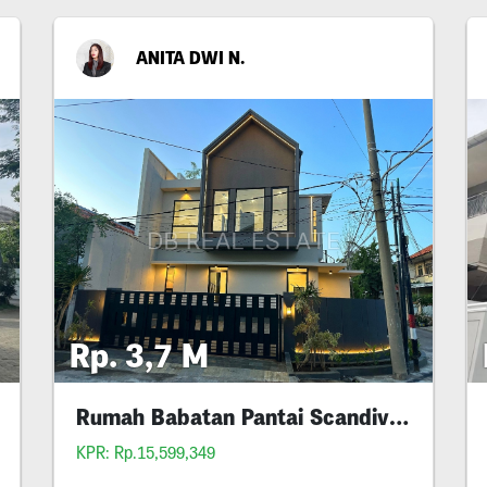
ANITA DWI N.
Rp. 3,7 M
Rumah Babatan Pantai Scandivanian
Styl
KPR: Rp.15,599,349