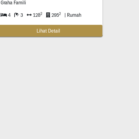
Graha Famili
2
2
4
3
128
295
| Rumah
Lihat Detail