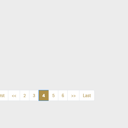
4
rst
<<
2
3
5
6
>>
Last