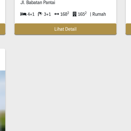
Jl. Babatan Pantai
2
2
4+1
3+1
168
165
| Rumah
Lihat Detail