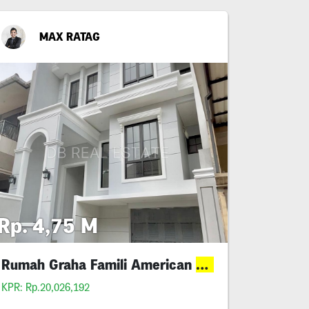
MAX RATAG
Rp. 4,75 M
Rumah Graha Famili American
Baru
Style
e
KPR: Rp.20,026,192