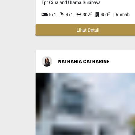
Tpr Citraland Utama Surabaya
2
2
5+1
4+1
302
450
| Rumah
Lihat Detail
NATHANIA CATHARINE