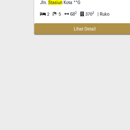
Jln.
Stasiun
Kota **G
2
2
2
5
68
370
| Ruko
Lihat Detail