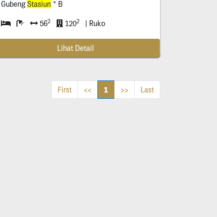
Gubeng
Stasiun
* B
2
2
56
120
| Ruko
Lihat Detail
1
First
<<
>>
Last