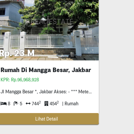
Rp. 23 M
Rumah Di Mangga Besar, Jakbar
KPR: Rp.96,968,928
Jl Mangga Besar *, Jakbar Akses: - *** Meter Ke Jalan Raya Mangga Besar - *** Meter Ke Lokasari - *** Meter Ke Halte Busway Olimo - *** Meter Ke
2
2
8
5
744
454
| Rumah
Lihat Detail