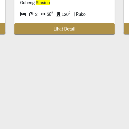
Gubeng
Stasiun
2
2
2
56
120
| Ruko
Lihat Detail