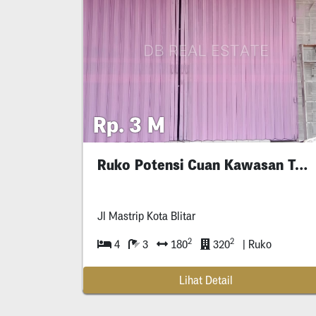
Rp. 3 M
Ruko Potensi Cuan Kawasan Toko &
Jl Mastrip Kota Blitar
2
2
4
3
180
320
| Ruko
Lihat Detail