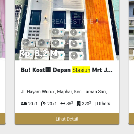
Rp. 8,2 M
Bu! Kost🏢 Depan
Mrt Jakbar
Stasiun
Stasiun
Jl. Hayam Wuruk, Maphar, Kec. Taman Sari, Kota Jakarta Barat, Daerah Khusus Ibukota Jakarta *****
2
2
20+1
20+1
88
320
| Others
Lihat Detail