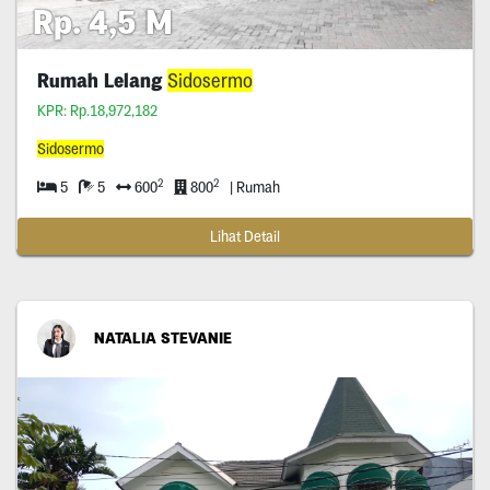
Rp. 4,5 M
Rumah Lelang
Sidosermo
KPR: Rp.18,972,182
Sidosermo
2
2
5
5
600
800
| Rumah
Lihat Detail
NATALIA STEVANIE