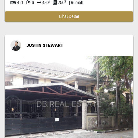
2
2
4+1
6
480
756
| Rumah
Lihat Detail
JUSTIN STEWART