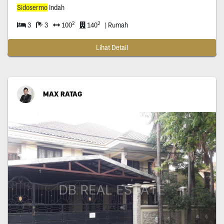
Sidosermo
Indah
2
2
3
3
100
140
| Rumah
Lihat Detail
MAX RATAG