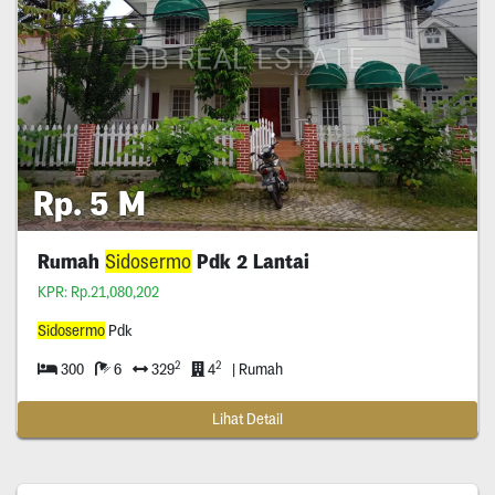
Rp. 5 M
Rumah
Sidosermo
Pdk 2 Lantai
KPR: Rp.21,080,202
Sidosermo
Pdk
2
2
300
6
329
4
| Rumah
Lihat Detail