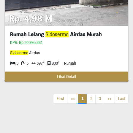
Rp. 4,98 M
Rumah Lelang
Sidosermo
Airdas Murah
KPR: Rp.20,995,881
Sidosermo
Airdas
2
2
5
5
597
800
| Rumah
Lihat Detail
1
First
<<
2
3
>>
Last