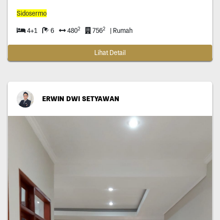
Sidosermo
2
2
4+1
6
480
756
| Rumah
Lihat Detail
ERWIN DWI SETYAWAN