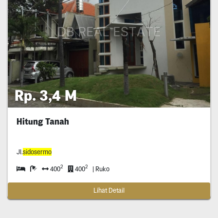
Rp. 3,4 M
Hitung Tanah
Jl.
sidosermo
2
2
400
400
| Ruko
Lihat Detail