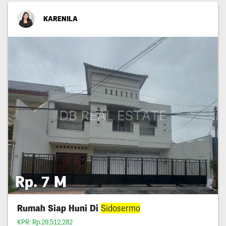
KARENILA
Rp. 7 M
Rumah Siap Huni Di
Sidosermo
KPR: Rp.29,512,282