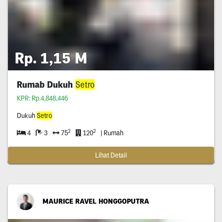
Rp. 1,15 M
Rumab Dukuh
Setro
KPR: Rp.4,848,446
Dukuh
Setro
2
2
4
3
75
120
| Rumah
Lihat Detail
MAURICE RAVEL HONGGOPUTRA