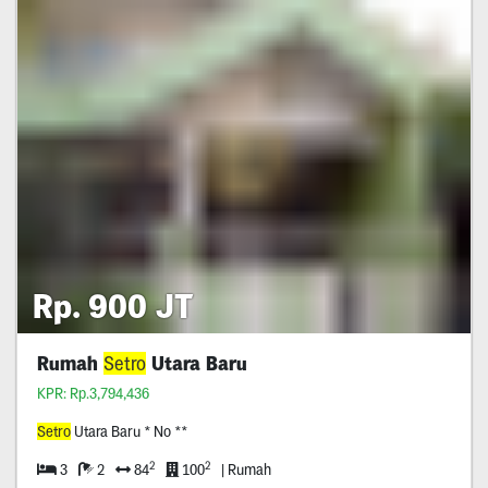
Rp. 900 JT
Rumah
Setro
Utara Baru
KPR: Rp.3,794,436
Setro
Utara Baru * No **
2
2
3
2
84
100
| Rumah