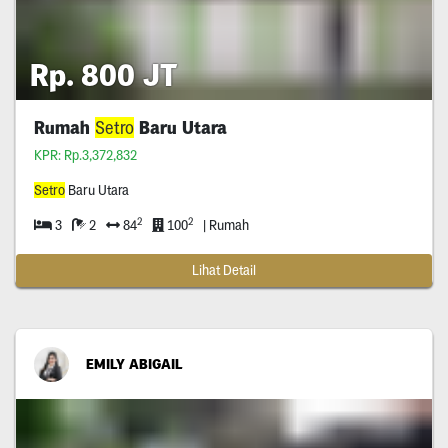
Rp. 800 JT
Rumah
Setro
Baru Utara
KPR: Rp.3,372,832
Setro
Baru Utara
2
2
3
2
84
100
| Rumah
Lihat Detail
EMILY ABIGAIL