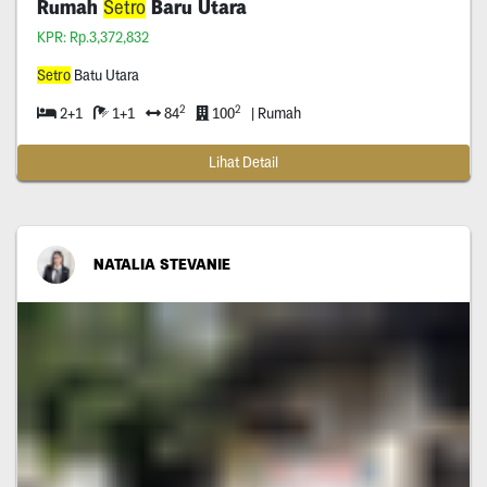
Rumah
Setro
Baru Utara
KPR: Rp.3,372,832
Setro
Batu Utara
2
2
2+1
1+1
84
100
| Rumah
Lihat Detail
NATALIA STEVANIE