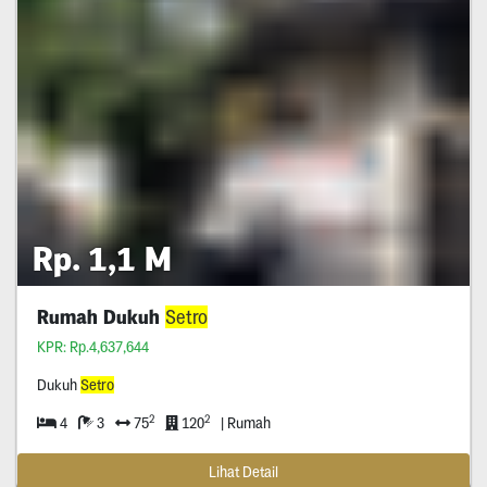
Rp. 1,1 M
Rumah Dukuh
Setro
KPR: Rp.4,637,644
Dukuh
Setro
2
2
4
3
75
120
| Rumah
Lihat Detail