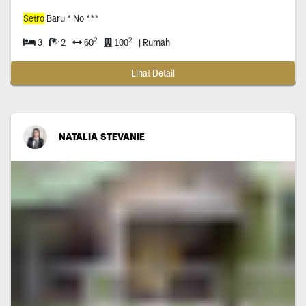
Setro
Baru * No ***
2
2
3
2
60
100
| Rumah
Lihat Detail
NATALIA STEVANIE