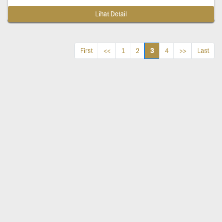
Lihat Detail
3
First
<<
1
2
4
>>
Last