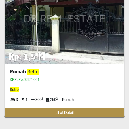
Rp. 1,5 M
Rumah
Setro
KPR: Rp.6,324,061
Setro
2
2
3
1
300
250
| Rumah
Lihat Detail