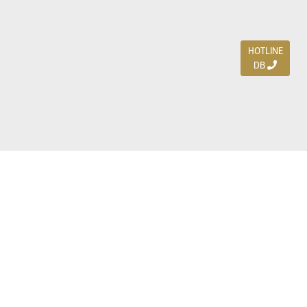
HOTLINE
DB
Jl. Dharmahusada Indah Timur 15 / Blok V 305,
Surabaya 60115
Ph. (031) 5954103