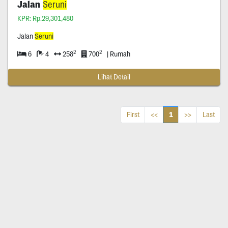
Jalan
Seruni
KPR: Rp.29,301,480
Jalan
Seruni
2
2
6
4
258
700
| Rumah
Lihat Detail
1
First
<<
>>
Last