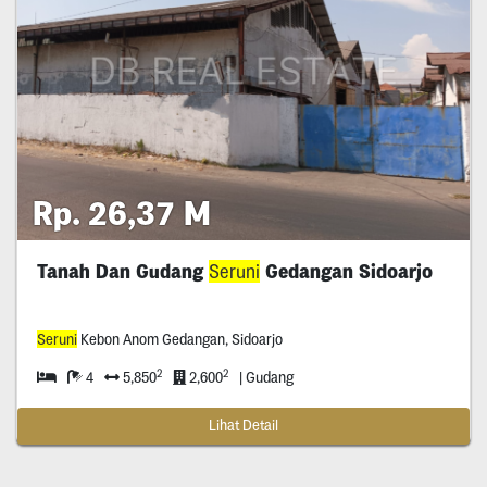
Rp. 26,37 M
Tanah Dan Gudang
Seruni
Gedangan Sidoarjo
Seruni
Kebon Anom Gedangan, Sidoarjo
2
2
4
5,850
2,600
| Gudang
Lihat Detail