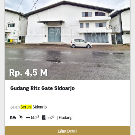
Rp. 4,5 M
Gudang Ritz Gate Sidoarjo
Jalan
Seruni
Sidoarjo
2
2
552
552
| Gudang
Lihat Detail