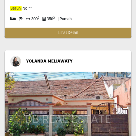
Seruni
No **
2
2
300
350
| Rumah
Lihat Detail
YOLANDA MELIAWATY