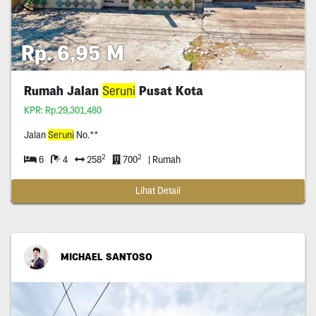
Rp. 6,95 M
Rumah Jalan
Seruni
Pusat Kota
KPR: Rp.29,301,480
Jalan
Seruni
No.**
2
2
6
4
258
700
| Rumah
Lihat Detail
MICHAEL SANTOSO