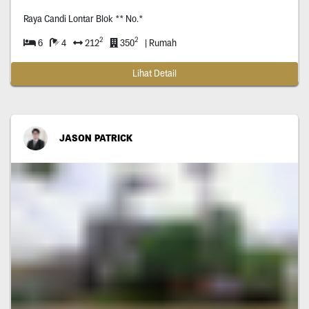
Raya Candi Lontar Blok ** No.*
2
2
6
4
212
350
| Rumah
Lihat Detail
JASON PATRICK