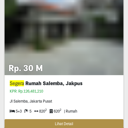
Rp. 30 M
Segera
Rumah Salemba, Jakpus
KPR: Rp.126,481,210
Jl Salemba, Jakarta Pusat
2
2
5+3
5
820
620
| Rumah
Lihat Detail