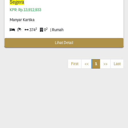
Segera
KPR: Rp.13,912,933
Manyar Kartika
2
2
374
0
| Rumah
Lihat Detail
1
First
<<
>>
Last