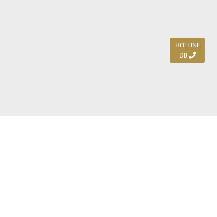
HOTLINE
DB
Jl. Dharmahusada Indah Timur 15 / Blok V 305,
Surabaya 60115