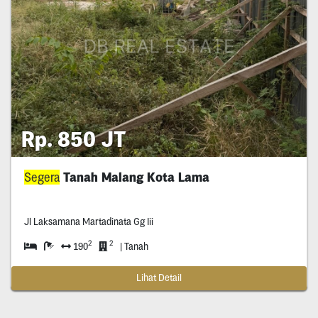
Rp. 850 JT
Segera
Tanah Malang Kota Lama
Jl Laksamana Martadinata Gg Iii
2
2
190
| Tanah
Lihat Detail