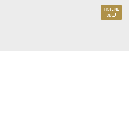
HOTLINE
DB
Jl. Dharmahusada Indah Timur 15 / Blok V 305,
Surabaya 60115
Ph. (031) 5954103
Ph. 085 111 3 9595 0