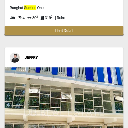
Rungkut
Section
One
2
2
4
80
319
| Ruko
Lihat Detail
JEFFRY