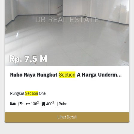
Rp. 7,5 M
Ruko Raya Rungkut
Section
A Harga Undermarket
Rungkut
Section
One
2
2
136
400
| Ruko
Lihat Detail