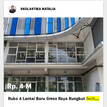
SKOLASTIKA NATALIA
Rp. 4 M
Ruko 4 Lantai Baru Gress Raya Rungkut
Section
On