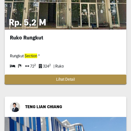
Rp. 5,2 M
Ruko Rungkut
Rungkut
Section
*
2
2
72
324
| Ruko
Lihat Detail
TENG LIAN CHIANG