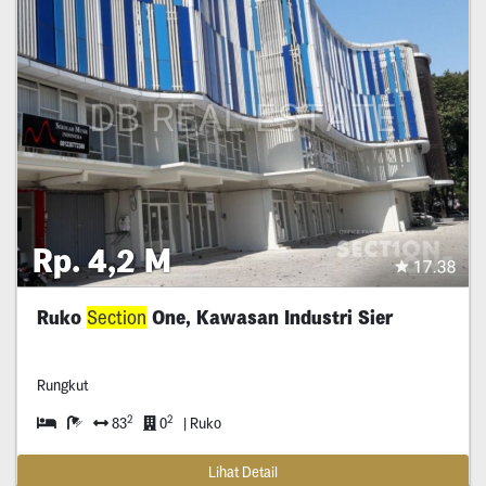
Rp. 4,2 M
Ruko
Section
One, Kawasan Industri Sier
Rungkut
2
2
83
0
| Ruko
Lihat Detail