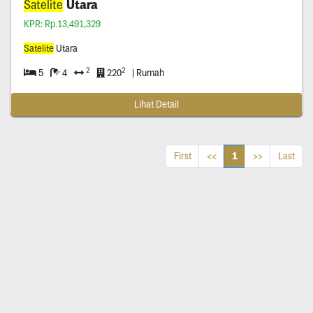
Satelite
Utara
KPR: Rp.13,491,329
Satelite
Utara
2
2
5
4
220
| Rumah
Lihat Detail
1
First
<<
>>
Last