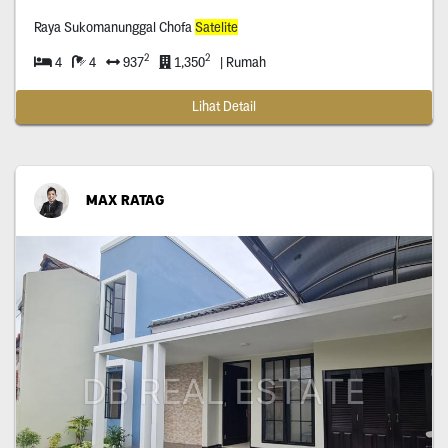
Raya Sukomanunggal Chofa
Satelite
2
2
4
4
937
1,350
| Rumah
Lihat Detail
MAX RATAG