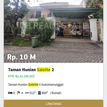
Rp. 10 M
Taman Hunian
Satelite
2
KPR: Rp.42,160,403
Taman Hunian
Satelite
Ii Sukomanunggal
2
2
8
4
512
800
| Rumah
Lihat Detail