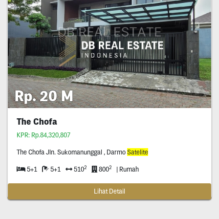
Rp. 20 M
The Chofa
KPR: Rp.84,320,807
The Chofa Jln. Sukomanunggal , Darmo
Satelite
2
2
5+1
5+1
510
800
| Rumah
Lihat Detail