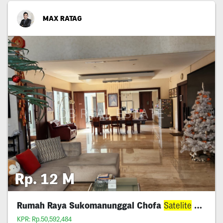
MAX RATAG
Rp. 12 M
Rumah Raya Sukomanunggal Chofa
Satelite
Murah
KPR: Rp.50,592,484