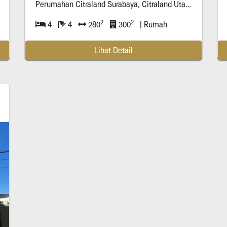
Perumahan Citraland Surabaya, Citraland Utama Road No.*, Made, Kec.
2
2
4
4
280
300
| Rumah
Lihat Detail