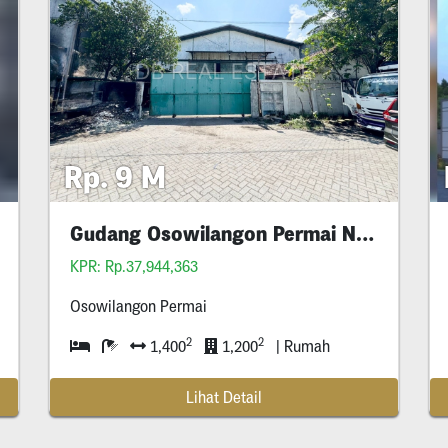
Rp. 9 M
Gudang Osowilangon Permai Nego
p
Sam
KPR: Rp.37,944,363
Osowilangon Permai
2
2
1,400
1,200
| Rumah
Lihat Detail