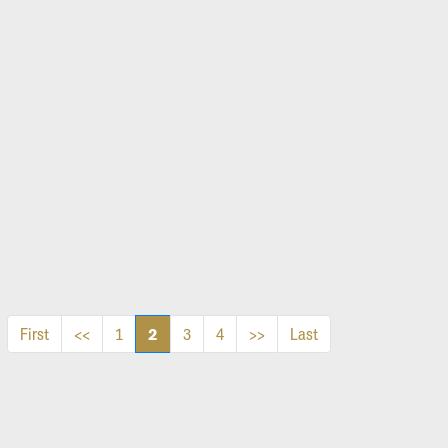
2
First
<<
1
3
4
>>
Last