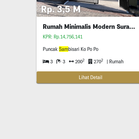
Rp. 3,5 M
Rumah Minimalis Modern Surabaya Barat
KPR: Rp.14,756,141
Puncak
Sam
bisari Ko Po Po
2
2
3
3
200
270
| Rumah
Lihat Detail