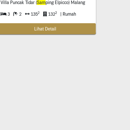
Sam
bikerep, Surabaya, Jawa Timur *****
Villa Puncak Tidar (
Sam
ping Elpicco) Malang
Sam
pai Malam
2
2
3
2
135
132
| Rumah
Lihat Detail