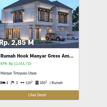
Rp. 2,85 M
ai Deal
Rumah Hook Manyar Gress American
KPR: Rp.12,015,715
Manyar Tirtoyoso Utara
2
2
4
3
120
165
| Rumah
Lihat Detail