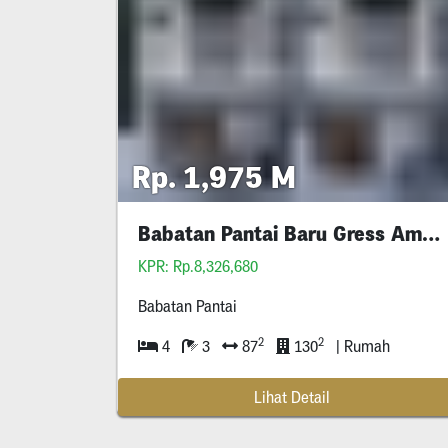
Rp. 1,975 M
Babatan Pantai Baru Gress American Clasic
KPR: Rp.8,326,680
Babatan Pantai
2
2
4
3
87
130
| Rumah
Lihat Detail