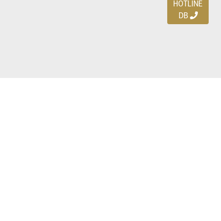
HOTLINE
DB
Ayo download DBDEALS