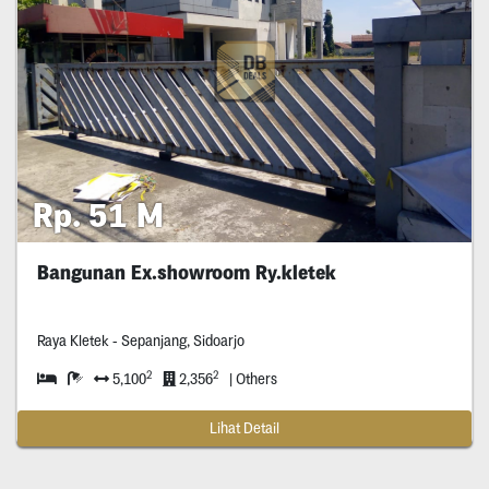
Rp. 51 M
Bangunan Ex.showroom Ry.kletek
Raya Kletek - Sepanjang, Sidoarjo
2
2
5,100
2,356
| Others
Lihat Detail