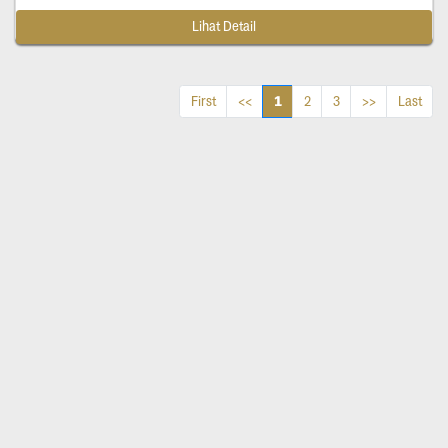
Lihat Detail
1
First
<<
2
3
>>
Last