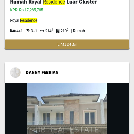
Rumah Royal
Residence
Luar Cluster
KPR: Rp.17,285,765
Royal
Residence
2
2
4+1
3+1
214
210
| Rumah
Lihat Detail
DANNY FEBRIAN