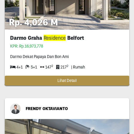
Rp. 4,026 M
Darmo Graha
Residence
Belfort
KPR: Rp.16,973,778
Darmo Dekat Papaya Dan Bon Ami
2
2
4+1
5+1
147
217
| Rumah
Lihat Detail
FRENDY OKTAVIANTO