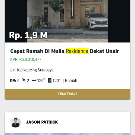
Rp. 1,9 M
Cepat Rumah Di Mulia
Residence
Dekat Unair
KPR: Rp.8,010,477
Jln. Kalikepiting Surabaya
2
2
3
2
120
120
| Rumah
Lihat Detail
JASON PATRICK