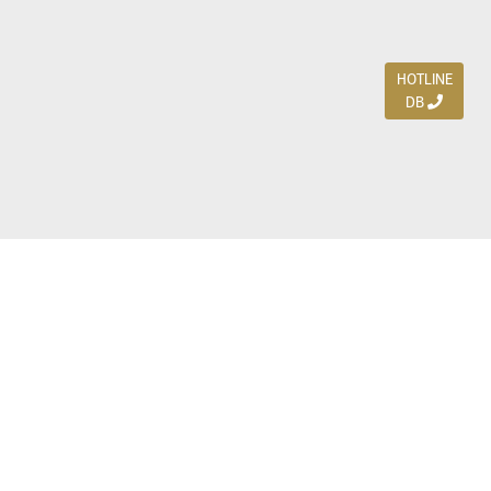
HOTLINE
DB
Jl. Dharmahusada Indah Timur 15 / Blok V 305,
Surabaya 60115
Ph. (031) 5954103