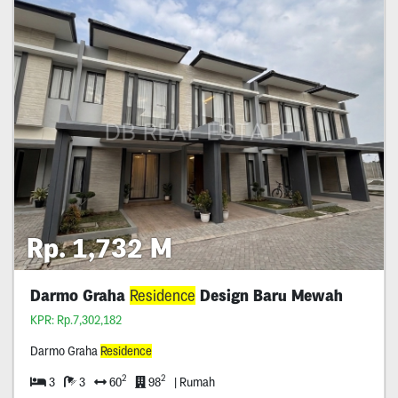
Rp. 1,732 M
Darmo Graha
Residence
Design Baru Mewah
KPR: Rp.7,302,182
Darmo Graha
Residence
2
2
3
3
60
98
| Rumah