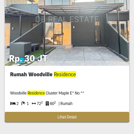
Rp. 30 JT
Rumah Woodville
Residence
Woodville
Residence
Cluster Maple E* No **
2
2
2
1
72
60
| Rumah
Lihat Detail