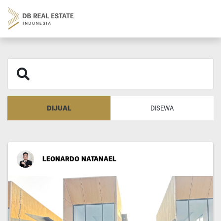
DIJUAL
DISEWA
LEONARDO NATANAEL