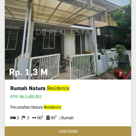
Rp. 1,3 M
Rumah Natura
Residence
KPR: Rp.5,480,852
Perumahan Natura
Residence
2
2
3
2
90
90
| Rumah
Lihat Detail