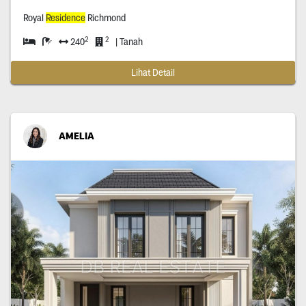
Royal
Residence
Richmond
2
2
240
| Tanah
Lihat Detail
AMELIA