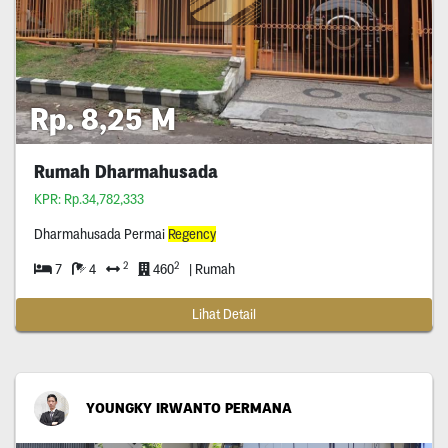
Rp. 8,25 M
Rumah Dharmahusada
KPR: Rp.34,782,333
Dharmahusada Permai
Regency
2
2
7
4
460
| Rumah
Lihat Detail
YOUNGKY IRWANTO PERMANA