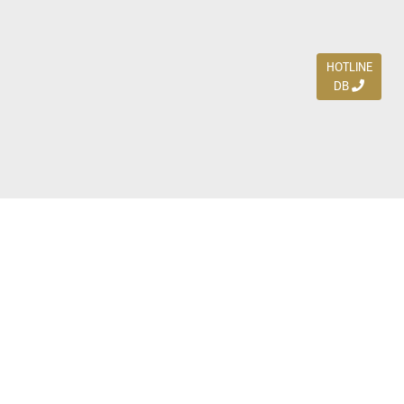
HOTLINE
DB
Jl. Dharmahusada Indah Timur 15 / Blok V 305,
Surabaya 60115
Ph. (031) 5954103