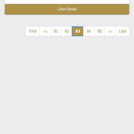
Lihat Detail
83
First
<<
81
82
84
85
>>
Last