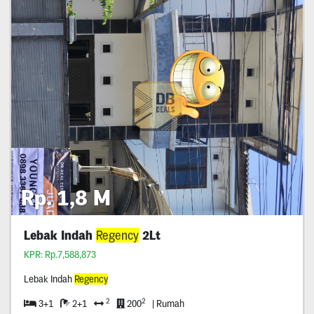
Rp. 1,8 M
Lebak Indah
Regency
2Lt
KPR: Rp.7,588,873
Lebak Indah
Regency
2
2
3+1
2+1
200
| Rumah