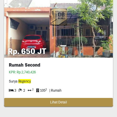
Rp. 650 JT
Rumah Second
KPR: Rp.2,740,426
Surya
Regency
2
2
3
2
105
| Rumah
Lihat Detail