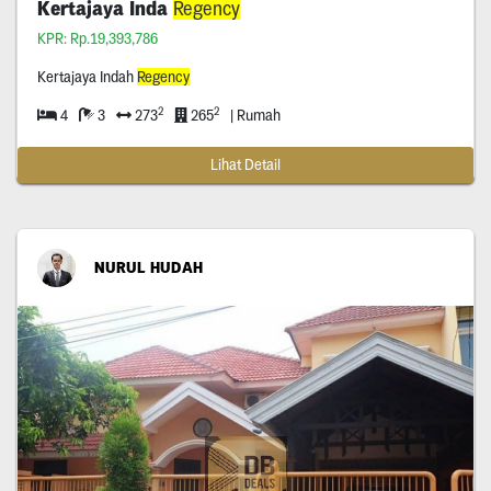
Kertajaya Inda
Regency
KPR: Rp.19,393,786
Kertajaya Indah
Regency
2
2
4
3
273
265
| Rumah
Lihat Detail
NURUL HUDAH