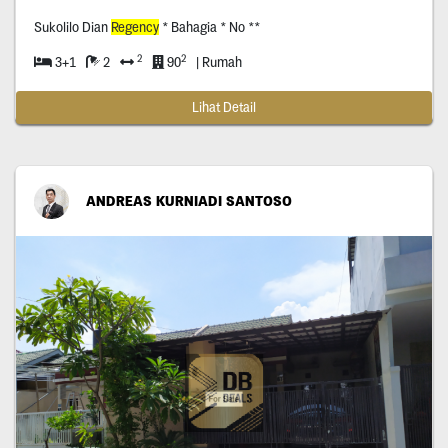
Sukolilo Dian
Regency
* Bahagia * No **
2
2
3+1
2
90
| Rumah
Lihat Detail
ANDREAS KURNIADI SANTOSO