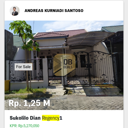
ANDREAS KURNIADI SANTOSO
Rp. 1,25 M
Sukolilo Dian
Regency
1
KPR: Rp.5,270,050