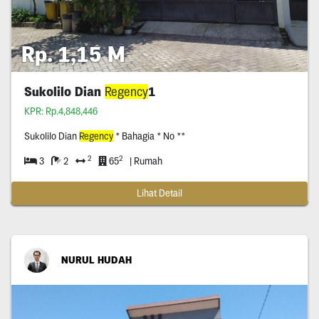
Rp. 1,15 M
Sukolilo Dian
Regency
1
KPR: Rp.4,848,446
Sukolilo Dian
Regency
* Bahagia * No **
2
2
3
2
65
| Rumah
Lihat Detail
NURUL HUDAH