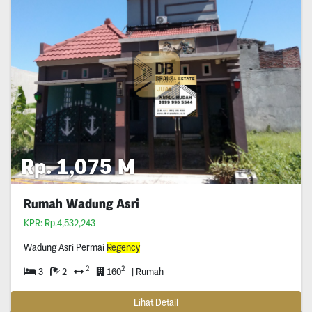
Rp. 1,075 M
Rumah Wadung Asri
KPR: Rp.4,532,243
Wadung Asri Permai
Regency
2
2
3
2
160
| Rumah
Lihat Detail