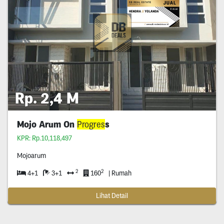
Rp. 2,4 M
Mojo Arum On
Progres
s
KPR: Rp.10,118,497
Mojoarum
2
2
4+1
3+1
160
| Rumah
Lihat Detail