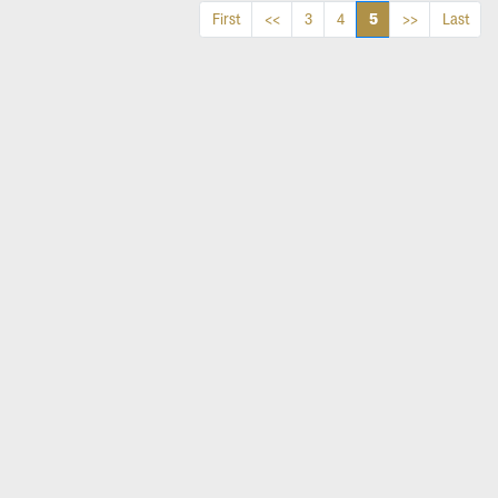
5
First
<<
3
4
>>
Last