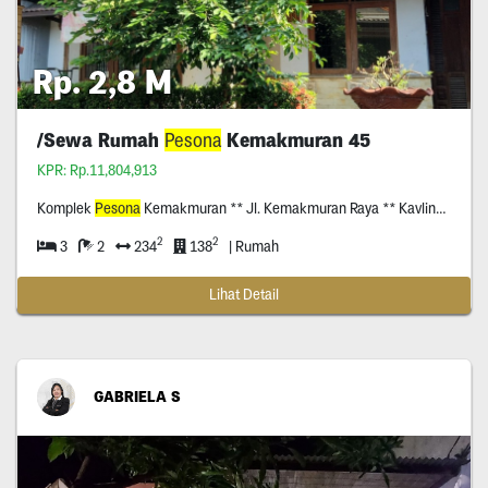
Rp. 2,8 M
/Sewa Rumah
Pesona
Kemakmuran 45
KPR: Rp.11,804,913
Komplek
Pesona
Kemakmuran ** Jl. Kemakmuran Raya ** Kavling **, Mekarjaya, Sukmajaya, Kota Depok, Jawa Barat.
2
2
3
2
234
138
| Rumah
Lihat Detail
GABRIELA S