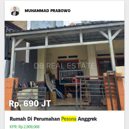
MUHAMMAD PRABOWO
Rp. 690 JT
Rumah Di Perumahan
Pesona
Anggrek
KPR: Rp.2,909,068