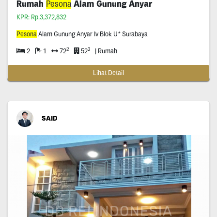
Rumah
Pesona
Alam Gunung Anyar
KPR: Rp.3,372,832
Pesona
Alam Gunung Anyar Iv Blok U* Surabaya
2
2
2
1
72
52
| Rumah
Lihat Detail
SAID