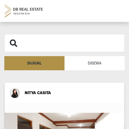
DIJUAL
DISEWA
NITYA CASITA