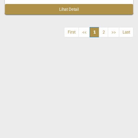
Lihat Detail
1
First
<<
2
>>
Last