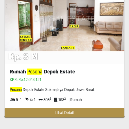
Rp. 3 M
Rumah
Pesona
Depok Estate
KPR: Rp.12,648,121
Pesona
Depok Estate Sukmajaya Depok Jawa Barat
2
2
5+1
4+1
303
198
| Rumah
Lihat Detail