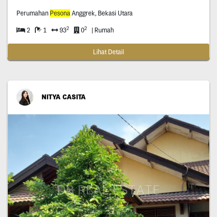
Perumahan
Pesona
Anggrek, Bekasi Utara
2
2
2
1
93
0
| Rumah
Lihat Detail
NITYA CASITA