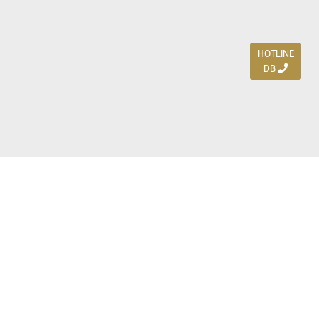
HOTLINE
DB
Jl. Dharmahusada Indah Timur 15 / Blok V 305,
Surabaya 60115
Ph. (031) 5954103