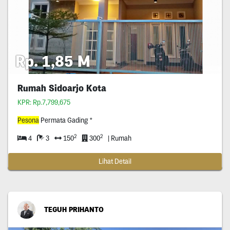
Rp. 1,85 M
Rumah Sidoarjo Kota
KPR: Rp.7,799,675
Pesona
Permata Gading *
2
2
4
3
150
300
| Rumah
Lihat Detail
TEGUH PRIHANTO