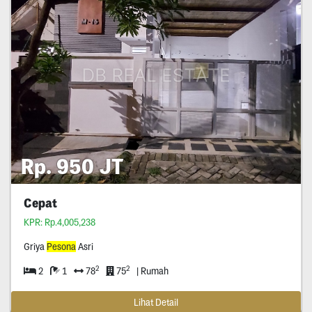
Rp. 950 JT
Cepat
KPR: Rp.4,005,238
Griya
Pesona
Asri
2
2
2
1
78
75
| Rumah
Lihat Detail