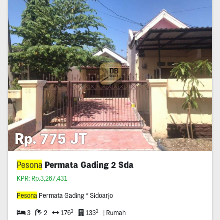
Rp. 775 JT
Pesona
Permata Gading 2 Sda
KPR: Rp.3,267,431
Pesona
Permata Gading * Sidoarjo
2
2
3
2
176
133
| Rumah