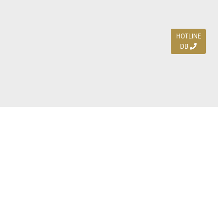
HOTLINE
DB
Jl. Dharmahusada Indah Timur 15 / Blok V 305,
Surabaya 60115
Ph. (031) 5954103