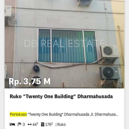
Rp. 3,75 M
Ruko "Twenty One Building" Dharmahusada
Pertokoan
"Twenty One Building" Dharmahusada Jl. Dharmahusada No. *** (Jl. Prof. Dr. Moestopo) Gubeng Surabaya
2
2
3
44
176
| Ruko