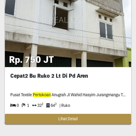
Rp. 750 JT
Cepat2 Bu Ruko 2 Lt Di Pd Aren
Pusat Textile
Pertokoan
Anugrah Jl Wahid Hasyim Jurangmangu Timur Kec Pd Aren Kota Tangerang Selatan Propinsi Banten *****
2
2
0
1
32
64
| Ruko
Lihat Detail