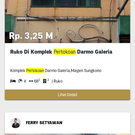
Rp. 3,25 M
Ruko Di Komplek
Pertokoan
Darmo Galeria
Komplek
Pertokoan
Darmo Galeria,Mayjen Sungkono
2
2
4
68
| Ruko
Lihat Detail
FERRY SETYAWAN