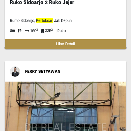
Ruko Sidoarjo 2 Ruko Jejer
Rumo Sidoarjo,
Pertokoan
Jati Kepuh
2
2
160
335
| Ruko
Lihat Detail
FERRY SETYAWAN