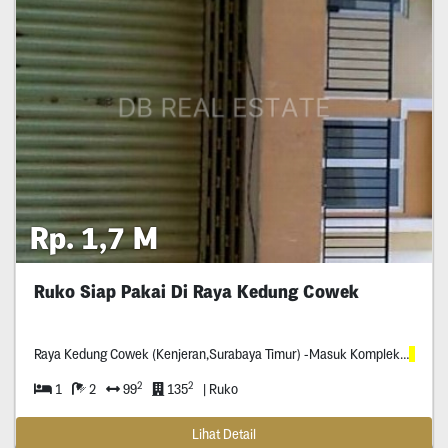
Rp. 1,7 M
Ruko Siap Pakai Di Raya Kedung Cowek
Raya Kedung Cowek (Kenjeran,Surabaya Timur) -Masuk Kompleks
Pertok
2
2
1
2
99
135
| Ruko
Lihat Detail