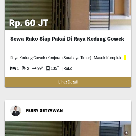
Rp. 60 JT
Sewa Ruko Siap Pakai Di Raya Kedung Cowek
Raya Kedung Cowek (Kenjeran,Surabaya Timur) -Masuk Kompleks
Pertok
2
2
1
2
99
135
| Ruko
Lihat Detail
FERRY SETYAWAN