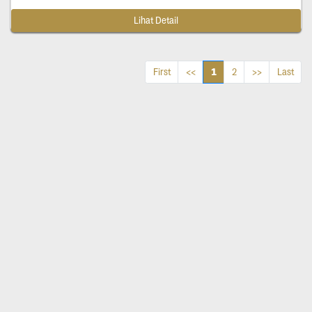
Lihat Detail
1
First
<<
2
>>
Last