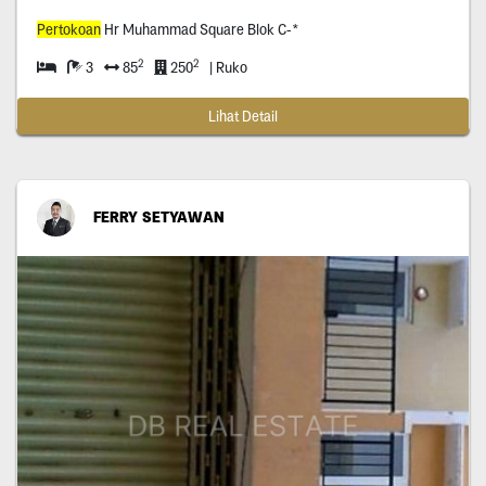
Pertokoan
Hr Muhammad Square Blok C-*
2
2
3
85
250
| Ruko
Lihat Detail
FERRY SETYAWAN