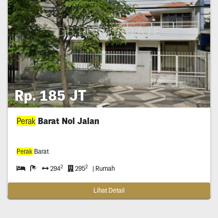
Rp. 185 JT
Perak
Barat Nol Jalan
Perak
Barat
2
2
294
295
| Rumah
Lihat Detail