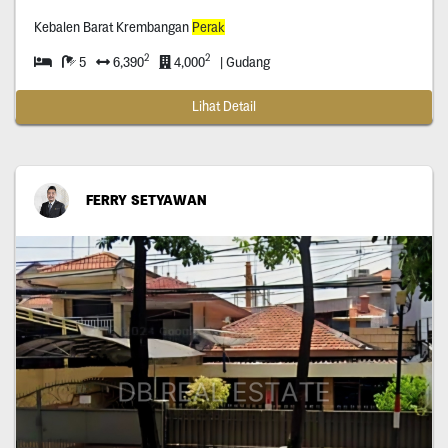
Kebalen Barat Krembangan
Perak
2
2
5
6,390
4,000
| Gudang
Lihat Detail
FERRY SETYAWAN