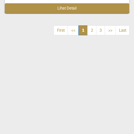
Lihat Detail
1
First
<<
2
3
>>
Last