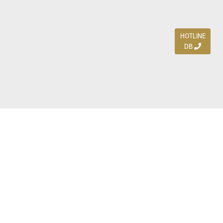
HOTLINE
DB
Jl. Dharmahusada Indah Timur 15 / Blok V 305,
Surabaya 60115
Ph. (031) 5954103