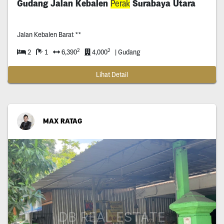
Gudang Jalan Kebalen
Perak
Surabaya Utara
Jalan Kebalen Barat **
2
2
2
1
6,390
4,000
| Gudang
Lihat Detail
MAX RATAG