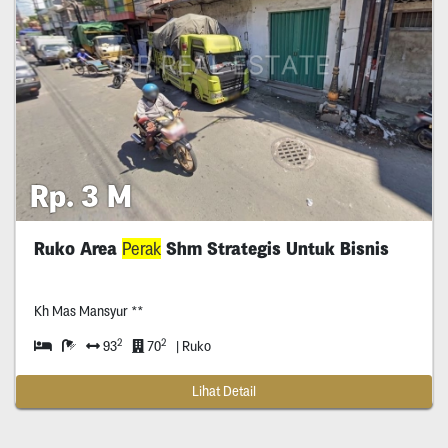
Rp. 3 M
Ruko Area
Perak
Shm Strategis Untuk Bisnis
Kh Mas Mansyur **
2
2
93
70
| Ruko
Lihat Detail