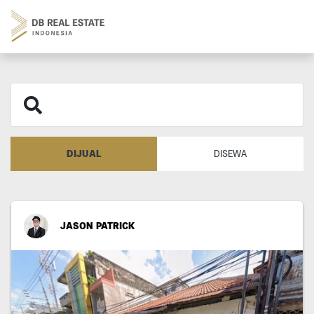
DIJUAL
DISEWA
JASON PATRICK