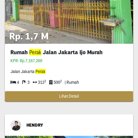
Rp. 1,7 M
Rumah
Perak
Jalan Jakarta Ijo Murah
KPR: Rp.7,167,269
Jalan Jakarta
Perak
2
2
4
3
312
500
| Rumah
Lihat Detail
HENDRY