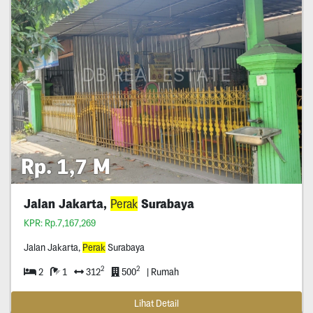
Rp. 1,7 M
Jalan Jakarta,
Perak
Surabaya
KPR: Rp.7,167,269
Jalan Jakarta,
Perak
Surabaya
2
2
2
1
312
500
| Rumah
Lihat Detail