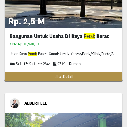
Rp. 2,5 M
Bangunan Untuk Usaha Di Raya
Perak
Barat
KPR: Rp.10,540,101
Jalan Raya
Perak
Barat -Cocok Untuk Kantor/Bank/Klinik/Resto/Supermarket/Dll -Hadap Jalan Raya (Nol Jln Raya) -Surat Ijo -Hadap Timur
2
2
5+1
2+1
284
271
| Rumah
Lihat Detail
ALBERT LEE