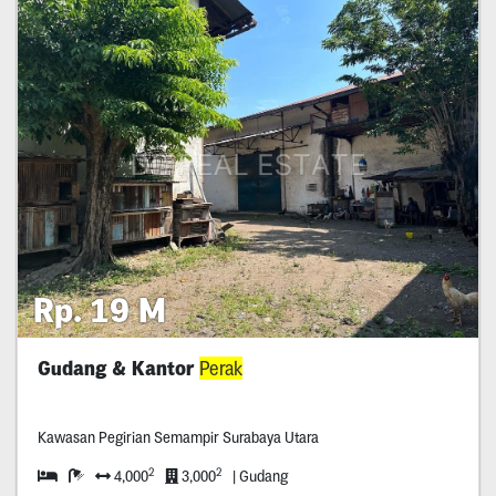
Rp. 19 M
Gudang & Kantor
Perak
Kawasan Pegirian Semampir Surabaya Utara
2
2
4,000
3,000
| Gudang