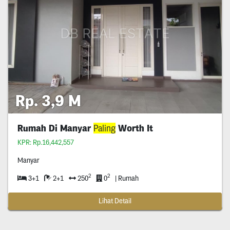
Rp. 3,9 M
Rumah Di Manyar
Paling
Worth It
KPR: Rp.16,442,557
Manyar
2
2
3+1
2+1
250
0
| Rumah
Lihat Detail