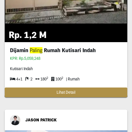
Rp. 1,2 M
Dijamin
Paling
Rumah Kutisari Indah
KPR: Rp.5,059,248
Kutisari Indah
2
2
4+1
2
180
100
| Rumah
Lihat Detail
JASON PATRICK