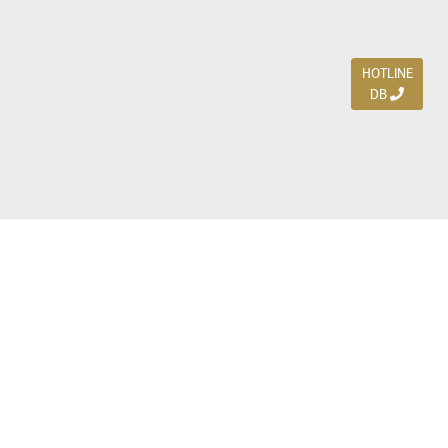
HOTLINE
DB
Jl. Dharmahusada Indah Timur 15 / Blok V 305,
Surabaya 60115
Ph. (031) 5954103