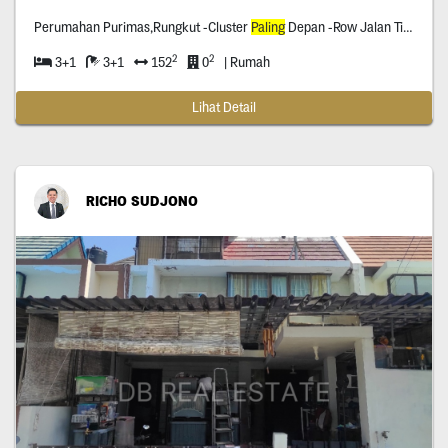
Perumahan Purimas,Rungkut -Cluster
Paling
Depan -Row Jalan Tiga Mobil -Dekat Bandara Juanda
2
2
3+1
3+1
152
0
| Rumah
Lihat Detail
RICHO SUDJONO