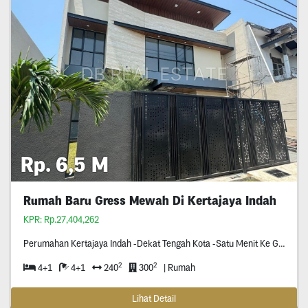
Rp. 6,5 M
Rumah Baru Gress Mewah Di Kertajaya Indah
KPR: Rp.27,404,262
Perumahan Kertajaya Indah -Dekat Tengah Kota -Satu Menit Ke Galaxy Mall -Perumahan Yang
2
2
4+1
4+1
240
300
| Rumah
Lihat Detail