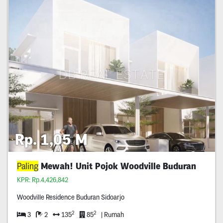
Rp. 1,05 M
Paling
Mewah! Unit Pojok Woodville Buduran
KPR: Rp.4,426,842
Woodville Residence Buduran Sidoarjo
2
2
3
2
135
85
| Rumah