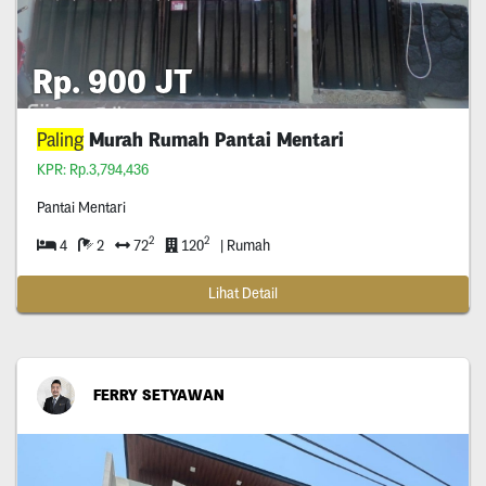
Rp. 900 JT
Paling
Murah Rumah Pantai Mentari
KPR: Rp.3,794,436
Pantai Mentari
2
2
4
2
72
120
| Rumah
Lihat Detail
FERRY SETYAWAN