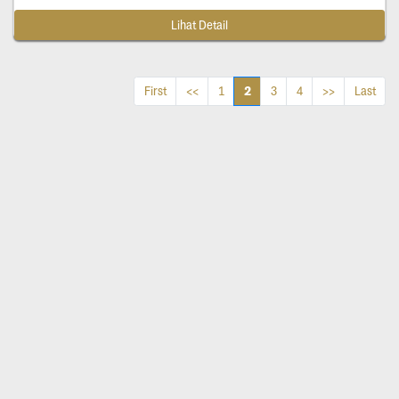
Lihat Detail
2
First
<<
1
3
4
>>
Last