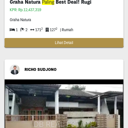
Graha Natura
Paling
Best Deal! Rugi
KPR: Rp.12,437,319
Graha Natura
2
2
1
2
171
127
| Rumah
Lihat Detail
RICHO SUDJONO