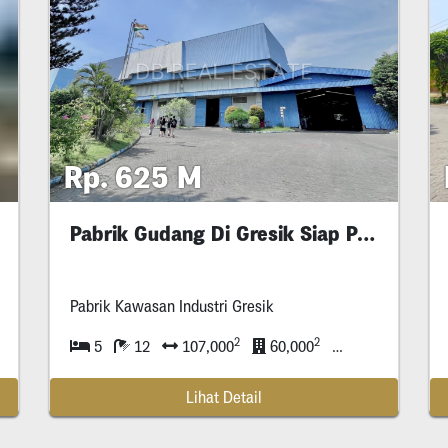
Rp. 625 M
Pabrik Gudang Di Gresik Siap Pakai
Pabrik Kawasan Industri Gresik
2
2
5
12
107,000
60,000
| Gudang
Lihat Detail