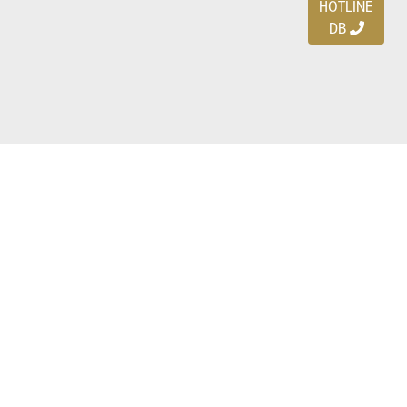
HOTLINE
DB
Ayo download DBDEALS