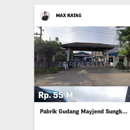
MAX RATAG
Rp. 55 M
Pabrik Gudang Mayjend Sungkono Gresik