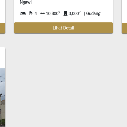
Ngawi
2
2
4
10,800
3,000
| Gudang
Lihat Detail