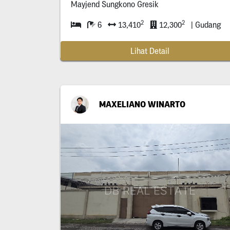
Mayjend Sungkono Gresik
2
2
6
13,410
12,300
| Gudang
Lihat Detail
MAXELIANO WINARTO