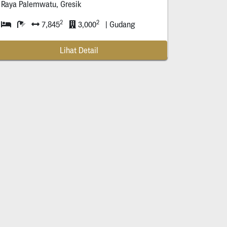
Raya Palemwatu, Gresik
2
2
7,845
3,000
| Gudang
Lihat Detail