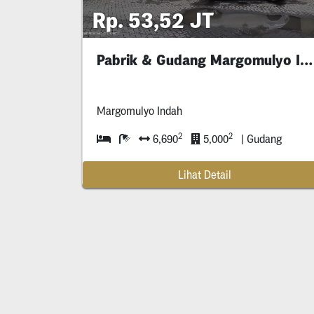
Rp. 53,52 JT
Pabrik & Gudang Margomulyo Indah
Margomulyo Indah
2
2
6,690
5,000
| Gudang
Lihat Detail