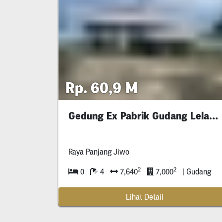
Rp. 60,9 M
Gedung Ex Pabrik Gudang Lelang Surabaya Timur
Raya Panjang Jiwo
2
2
0
4
7,640
7,000
| Gudang
Lihat Detail