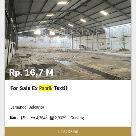
Rp. 16,7 M
For Sale Ex
Pabrik
Textil
Jemundo (Sidoarjo)
2
2
-
-
4,764
2,932
| Gudang
Lihat Detail