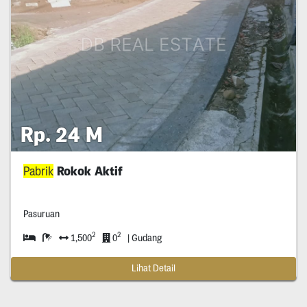
Rp. 24 M
Pabrik
Rokok Aktif
Pasuruan
2
2
1,500
0
| Gudang
Lihat Detail