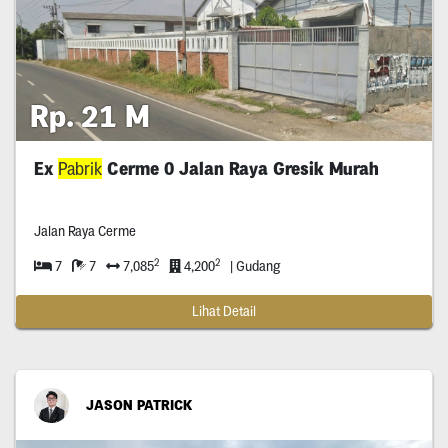
Rp. 21 M
Ex
Pabrik
Cerme 0 Jalan Raya Gresik Murah
Jalan Raya Cerme
2
2
7
7
7,085
4,200
| Gudang
Lihat Detail
JASON PATRICK