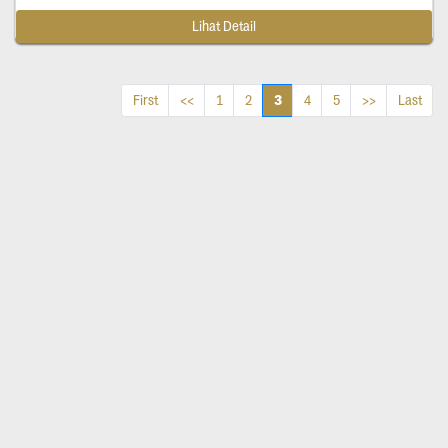
Lihat Detail
3
First
<<
1
2
4
5
>>
Last