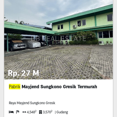
Rp. 27 M
Pabrik
Mayjend Sungkono Gresik Termurah
Raya Mayjend Sungkono Gresik
2
2
4,548
3,570
| Gudang