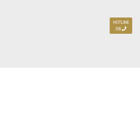
HOTLINE
DB
Jl. Dharmahusada Indah Timur 15 / Blok V 305,
Surabaya 60115
Ph. (031) 5954103