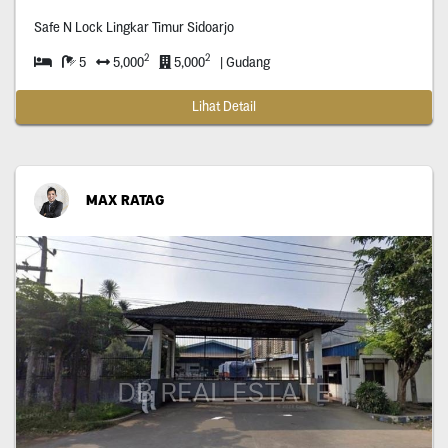
Safe N Lock Lingkar Timur Sidoarjo
2
2
5
5,000
5,000
| Gudang
Lihat Detail
MAX RATAG