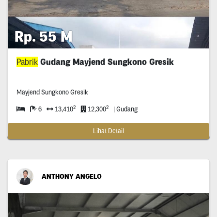
Rp. 55 M
Pabrik
Gudang Mayjend Sungkono Gresik
Mayjend Sungkono Gresik
2
2
6
13,410
12,300
| Gudang
Lihat Detail
ANTHONY ANGELO