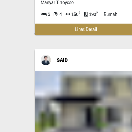
Manyar Tirtoyoso
2
2
5
4
160
190
| Rumah
Lihat Detail
SAID