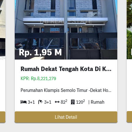
Rp. 1,95 M
Rumah Dekat Tengah Kota Di Klampis Semolo
KPR: Rp.8,221,279
Perumahan Klampis Semolo Timur -Dekat Hokky Buah Merr -Dekat Tengah Kota -Perumahan One Gate Sistem -Row Jalan Dua Setengah Mobil
2
2
3+1
3+1
82
120
| Rumah
Lihat Detail