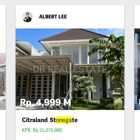
ALBERT LEE
Rp. 4,999 M
Citraland St
te
onega
KPR: Rp.21,075,986