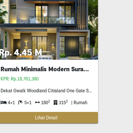
Rp. 4,45 M
Rumah Minimalis Modern Surabaya
KPR: Rp.18,761,380
Dekat Gwalk Woodland Citraland One Gate System
2
2
4+1
5+1
180
315
| Rumah
Lihat Detail