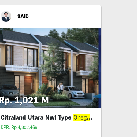
SAID
Rp. 1,021 M
Citraland Utara Nwl Type
Deluxe
Onega
KPR: Rp.4,302,469