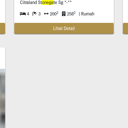
Citraland St
onega
te Sg *-**
2
2
4
3
200
258
| Rumah
Lihat Detail