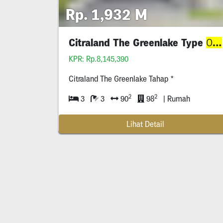
Rp. 1,932 M
Citraland The Greenlake Type
Onega
KPR: Rp.8,145,390
Citraland The Greenlake Tahap *
2
2
3
3
90
98
| Rumah
Lihat Detail