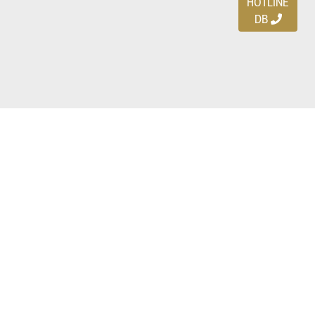
HOTLINE
DB
Ayo download DBDEALS
di smartphone kalian!