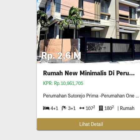
Rp. 2,6 M
Rumah New Minimalis Di Perum Sutorejo Prima
KPR: Rp.10,961,705
Perumahan Sutorejo Prima -Perumahan One Gate System -Dekat Galaxy Mall
2
2
4+1
3+1
107
180
| Rumah
Lihat Detail