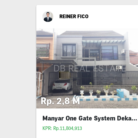
REINER FICO
Rp. 2,8 M
Manyar One Gate System Dekat Untag Klampis
KPR: Rp.11,804,913