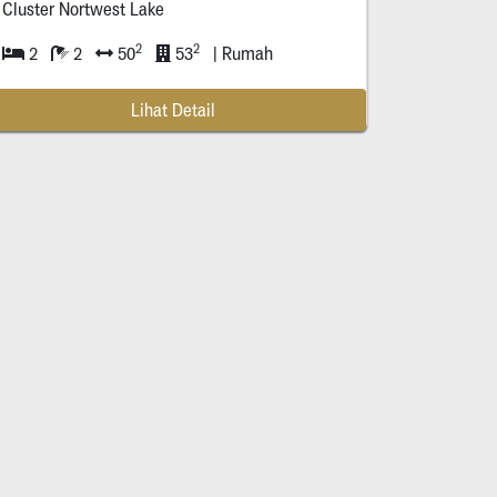
Cluster Nortwest Lake
2
2
2
2
50
53
| Rumah
Lihat Detail