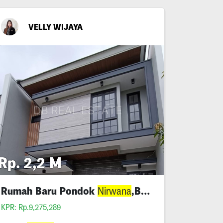
VELLY WIJAYA
Rp. 2,2 M
Rumah Baru Pondok
,Baruk
Nirwana
KPR: Rp.9,275,289