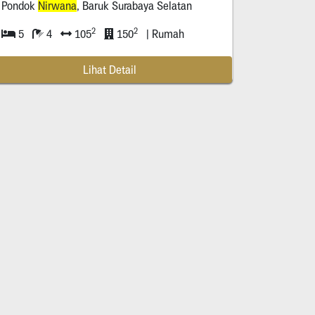
Pondok
Nirwana
, Baruk Surabaya Selatan
2
2
5
4
105
150
| Rumah
Lihat Detail