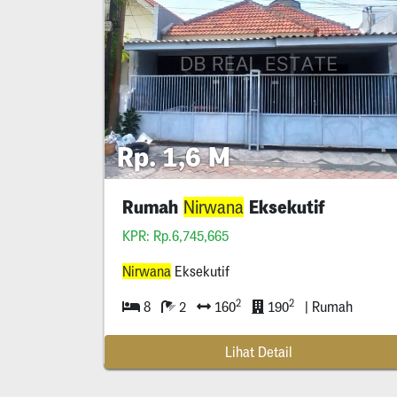
Rp. 1,6 M
Rumah
Eksekutif
Nirwana
KPR: Rp.6,745,665
Nirwana
Eksekutif
2
2
8
2
160
190
| Rumah
Lihat Detail