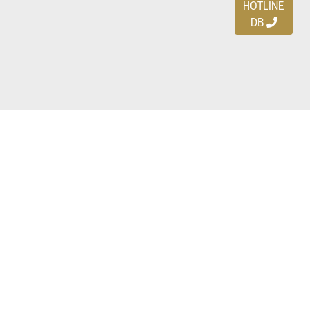
HOTLINE
DB
Ayo download DBDEALS