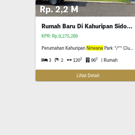
Rp. 2,2 M
Rumah Baru Di Kahuripan Sidoarjo
KPR: Rp.9,275,289
Perumahan Kahuripan
Nirwana
Park */** Cluster Agatis Sidoarjo
2
2
3
2
120
96
| Rumah
Lihat Detail