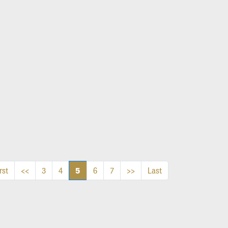
5
rst
<<
3
4
6
7
>>
Last