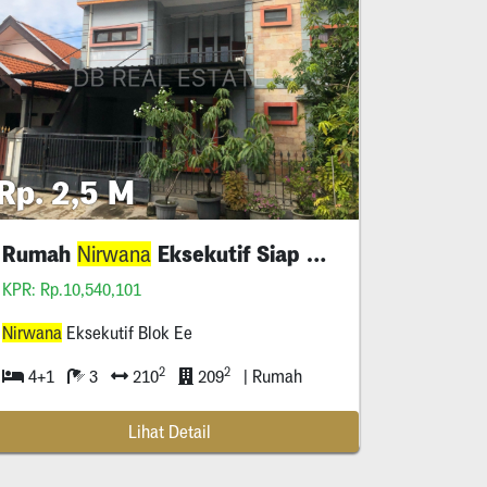
Rp. 2,5 M
Rumah
Eksekutif Siap Huni
Nirwana
KPR: Rp.10,540,101
Nirwana
Eksekutif Blok Ee
2
2
4+1
3
210
209
| Rumah
Lihat Detail