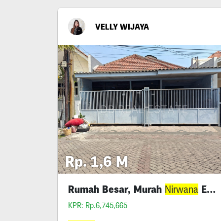
VELLY WIJAYA
Rp. 1,6 M
Rumah Besar, Murah
Executive
Nirwana
KPR: Rp.6,745,665