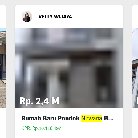
VELLY WIJAYA
Rp. 2,4 M
Rumah Baru Pondok
Baruk
Nirwana
KPR: Rp.10,118,497