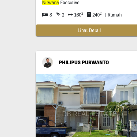
Nirwana
Executive
2
2
8
2
160
240
| Rumah
Lihat Detail
PHILIPUS PURWANTO