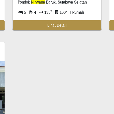
Pondok
Nirwana
Baruk, Surabaya Selatan
2
2
5
4
135
160
| Rumah
Lihat Detail