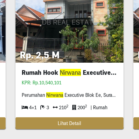
Rp. 2,5 M
Rumah Hook
Executive Ee
Nirwana
KPR: Rp.10,540,101
Perumahan
Nirwana
Executive Blok Ee, Surabaya Timur
2
2
4+1
3
210
200
| Rumah
Lihat Detail