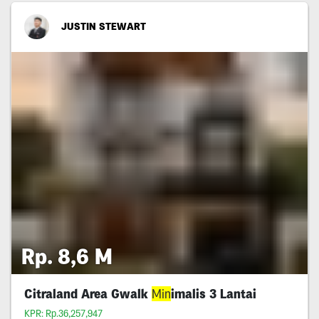
JUSTIN STEWART
Rp. 8,6 M
Citraland Area Gwalk
Min
imalis 3 Lantai
KPR: Rp.36,257,947