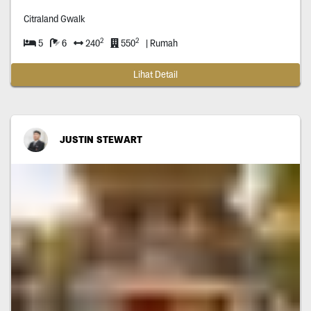
Citraland Gwalk
2
2
5
6
240
550
| Rumah
Lihat Detail
JUSTIN STEWART