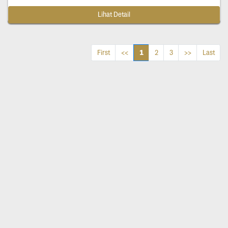
Lihat Detail
1
First
<<
2
3
>>
Last