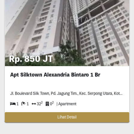
Rp. 850 JT
Apt Silktown Alexandria Bintaro 1 Br
Jl. Boulevard Silk Town, Pd. Jagung Tim., Kec. Serpong Utara, Kota Tangerang Selatan, Banten ***** **
2
2
1
1
32
0
| Apartment
Lihat Detail