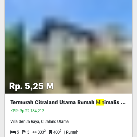
Rp. 5,25 M
Termurah Citraland Utama Rumah
Min
imalis 5M An
KPR: Rp.22,134,212
Villa Sentra Raya, Citraland Utama
2
2
5
3
333
400
| Rumah