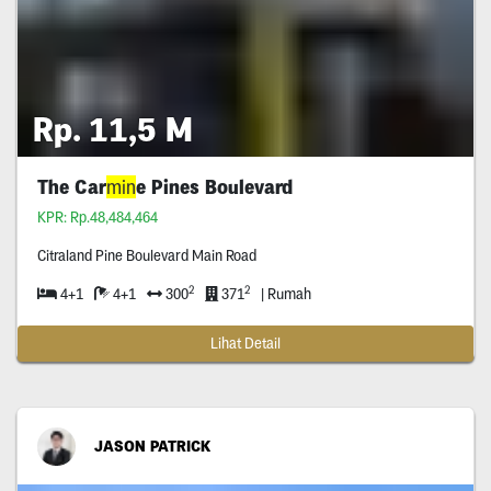
Rp. 11,5 M
The Car
min
e Pines Boulevard
KPR: Rp.48,484,464
Citraland Pine Boulevard Main Road
2
2
4+1
4+1
300
371
| Rumah
Lihat Detail
JASON PATRICK