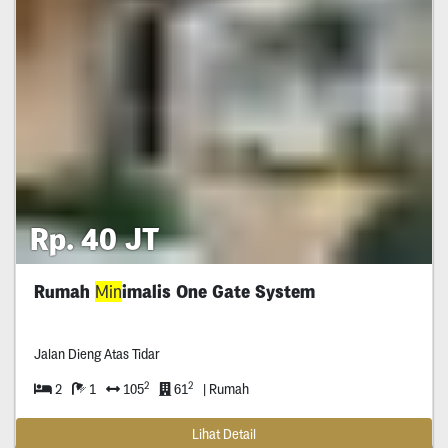
Rp. 40 JT
Rumah
Min
imalis One Gate System
Jalan Dieng Atas Tidar
2
2
2
1
105
61
| Rumah
Lihat Detail