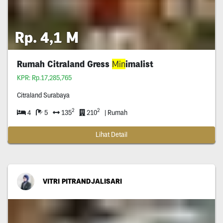
Rp. 4,1 M
Rumah Citraland Gress
Min
imalist
KPR: Rp.17,285,765
Citraland Surabaya
2
2
4
5
135
210
| Rumah
Lihat Detail
VITRI PITRANDJALISARI