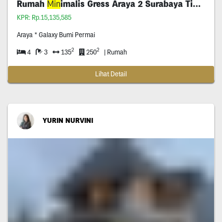
Rumah
Min
imalis Gress Araya 2 Surabaya Timur
KPR: Rp.15,135,585
Araya * Galaxy Bumi Permai
2
2
4
3
135
250
| Rumah
Lihat Detail
YURIN NURVINI