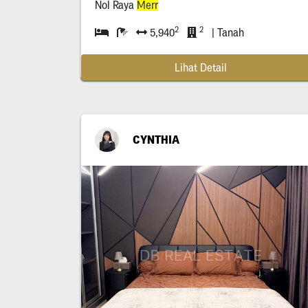
Nol Raya
Merr
2
2
5,940
| Tanah
Lihat Detail
CYNTHIA