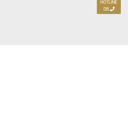
HOTLINE
DB
Ayo download DBDEALS