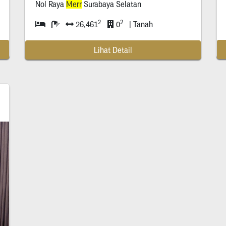
Nol Raya
Merr
Surabaya Selatan
2
2
26,461
0
| Tanah
Lihat Detail