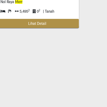
Nol Raya
Merr
2
2
5,495
0
| Tanah
Lihat Detail