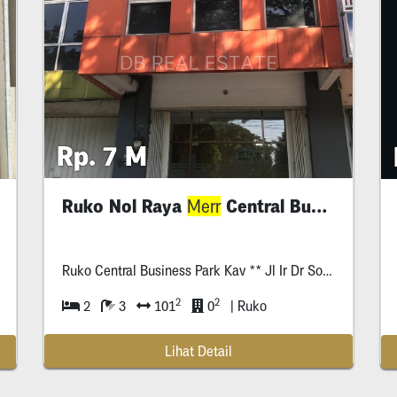
Rp. 7 M
Ruko Nol Raya
Central Business Park
Merr
Ruko Central Business Park Kav ** Jl Ir Dr Soekarno /
Mer
Merr
-Row Jalan Tiga Mobil -Rumahnya Di Blok Terdepan Perumah
2
2
2
3
101
0
| Ruko
Lihat Detail