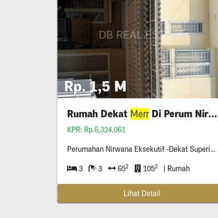
Rp. 1,5 M
Rumah Dekat
Di Perum Nirwana Eksekutif
Merr
KPR: Rp.6,324,061
Perumahan Nirwana Eksekutif -Dekat Superindo
2
2
3
3
65
105
| Rumah
Lihat Detail