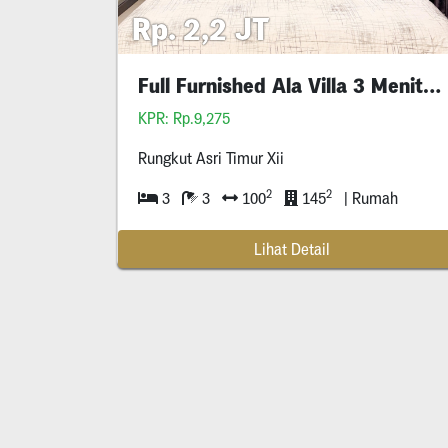
Rp. 2,2 JT
Full Furnished Ala Villa 3 Menit Ke
KPR: Rp.9,275
Rungkut Asri Timur Xii
2
2
3
3
100
145
| Rumah
Lihat Detail