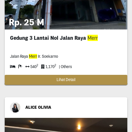
Rp. 25 M
Gedung 3 Lantai Nol Jalan Raya
Merr
Jalan Raya
Merr
Ir. Soekarno
2
2
540
1,170
| Others
Lihat Detail
ALICE OLIVIA