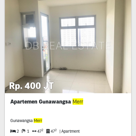
Rp. 400 JT
Apartemen Gunawangsa
Merr
Gunawangsa
Merr
2
2
2
1
47
47
| Apartment