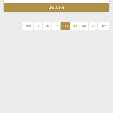
Lihat Detail
38
First
<<
36
37
39
40
>>
Last