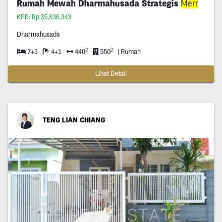
Rumah Mewah Dharmahusada Strategis
Merr
KPR: Rp.35,836,343
Dharmahusada
2
2
7+3
4+1
440
550
| Rumah
Lihat Detail
TENG LIAN CHIANG