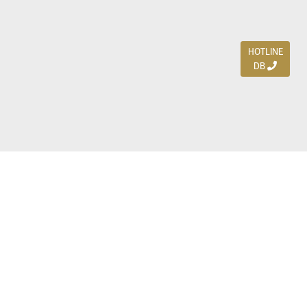
HOTLINE
DB
Jl. Dharmahusada Indah Timur 15 / Blok V 305,
Surabaya 60115
Ph. (031) 5954103