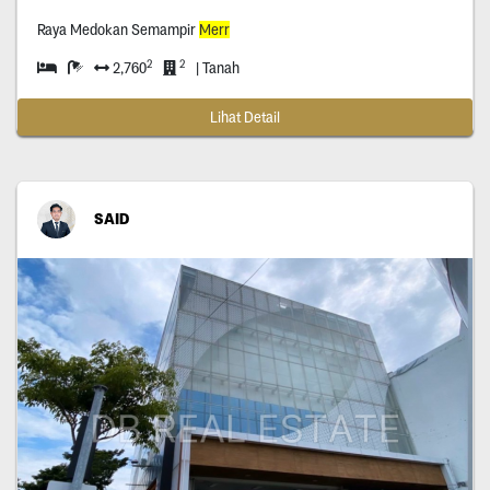
Raya Medokan Semampir
Merr
2
2
2,760
| Tanah
Lihat Detail
SAID