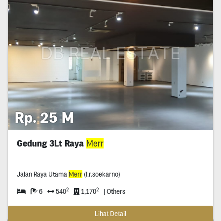
Rp. 25 M
Gedung 3Lt Raya
Merr
Jalan Raya Utama
Merr
(I.r.soekarno)
2
2
6
540
1,170
| Others
Lihat Detail