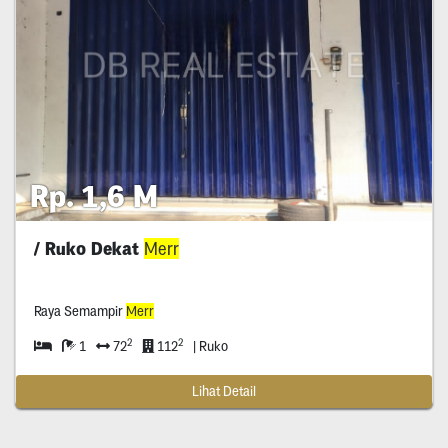
Rp. 1,6 M
/ Ruko Dekat
Merr
Raya Semampir
Merr
2
2
1
72
112
| Ruko
Lihat Detail