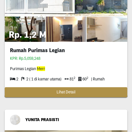
Rp. 1,2 M
Rumah Purimas Legian
KPR: Rp.5,059,248
Purimas Legian
Merr
2
2
2
2 ( 1 di kamar utama)
81
60
| Rumah
Lihat Detail
YUNITA PRASISTI