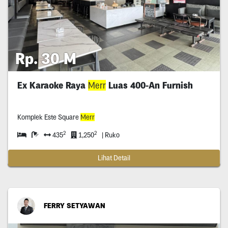
Rp. 30 M
Ex Karaoke Raya
Merr
Luas 400-An Furnish
Komplek Este Square
Merr
2
2
435
1,250
| Ruko
Lihat Detail
FERRY SETYAWAN