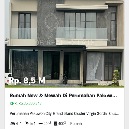
Rp. 8,5 M
Rumah New & Mewah Di Perumahan Pakuwon City
KPR: Rp.35,836,343
Perumahan Pakuwon City-Grand Island Cluster Virgin Gorda -Cluster Terbaru Dan Terfavorit Di Perumahan Pakuwon City -Blok & Nomer Rumah Angka Cantik -Row Jalan Tiga Mobil -Surat Shm -Bahan Bahan Yang Dipakai Sangat Berkualitas -Hadap Utara
2
2
4+1
5+1
240
400
| Rumah