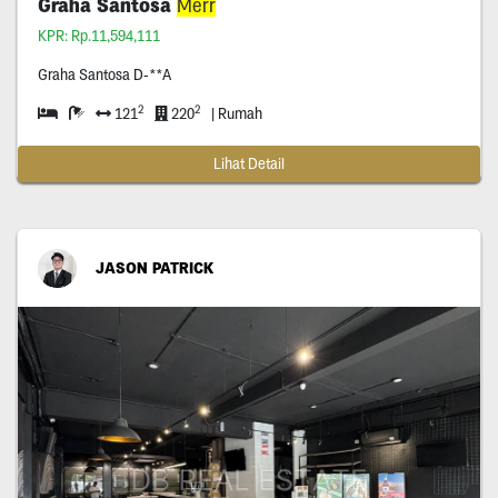
Graha Santosa
Merr
KPR: Rp.11,594,111
Graha Santosa D-**A
2
2
121
220
| Rumah
Lihat Detail
JASON PATRICK