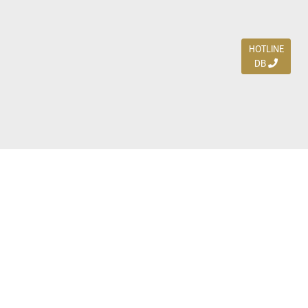
HOTLINE
DB
Jl. Dharmahusada Indah Timur 15 / Blok V 305,
Surabaya 60115
Ph. (031) 5954103