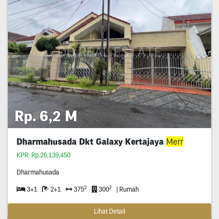
Rp. 6,2 M
Dharmahusada Dkt Galaxy Kertajaya
Merr
KPR: Rp.26,139,450
Dharmahusada
2
2
3+1
2+1
375
300
| Rumah
Lihat Detail