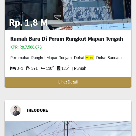
Rp. 1,8 M
Rumah Baru Di Perum Rungkut Mapan Tengah
KPR: Rp.7,588,873
Perumahan Rungkut Mapan Tengah -Dekat
Merr
-Dekat Bandara Juanda -Hadap Utara -Surat Shm -Row Jalan Dua Mobil Loss
2
2
3+1
3+1
110
125
| Rumah
Lihat Detail
THEODORE