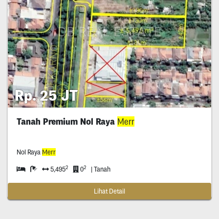
Rp. 25 JT
Tanah Premium Nol Raya
Merr
Nol Raya
Merr
2
2
5,495
0
| Tanah
Lihat Detail