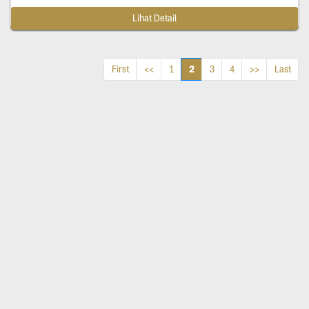
Lihat Detail
2
First
<<
1
3
4
>>
Last