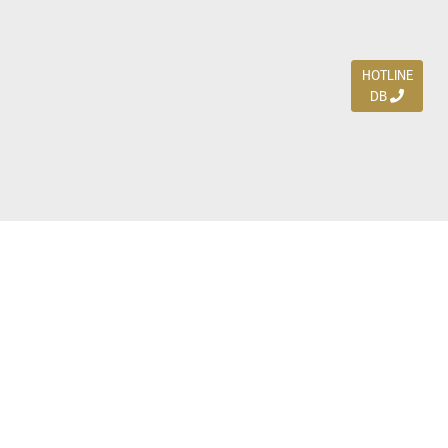
HOTLINE
DB
Jl. Dharmahusada Indah Timur 15 / Blok V 305,
Surabaya 60115
Ph. (031) 5954103