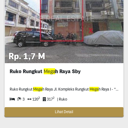
Rp. 1,7 M
Ruko Rungkut
Mega
h Raya Sby
Ruko Rungkut
Mega
h Raya Jl. Kompleks Rungkut
Mega
h Raya I - * Surabaya
2
2
3
120
317
| Ruko
Lihat Detail