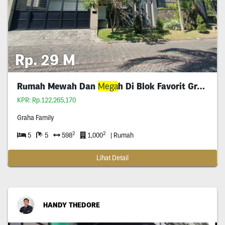
Rp. 29 M
Rumah Mewah Dan
Mega
h Di Blok Favorit Graha Family
KPR: Rp.122,265,170
Graha Family
2
2
5
5
598
1,000
| Rumah
Lihat Detail
HANDY THEDORE