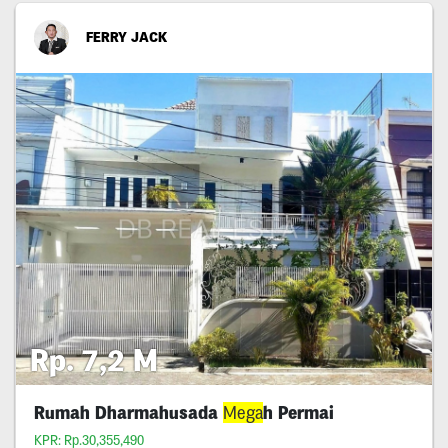
FERRY JACK
Rp. 7,2 M
Rumah Dharmahusada
Mega
h Permai
KPR: Rp.30,355,490