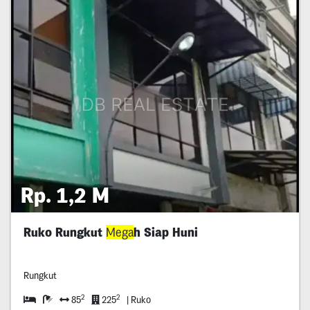
Rp. 1,2 M
Ruko Rungkut
Mega
h Siap Huni
Rungkut
2
2
85
225
| Ruko