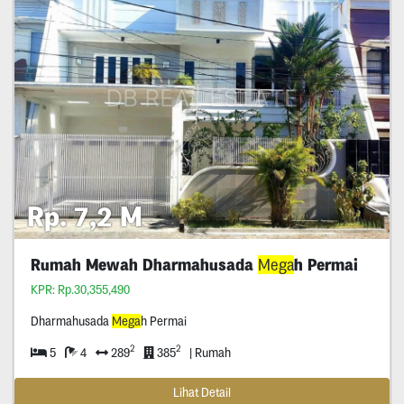
Rp. 7,2 M
Rumah Mewah Dharmahusada
Mega
h Permai
KPR: Rp.30,355,490
Dharmahusada
Mega
h Permai
2
2
5
4
289
385
| Rumah
Lihat Detail