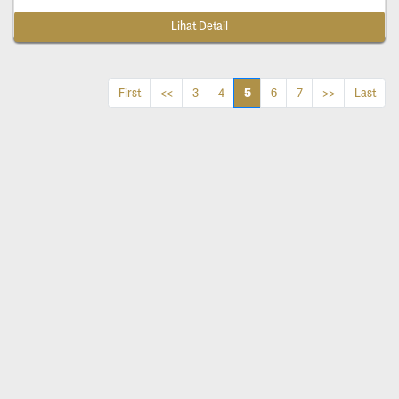
Lihat Detail
5
First
<<
3
4
6
7
>>
Last