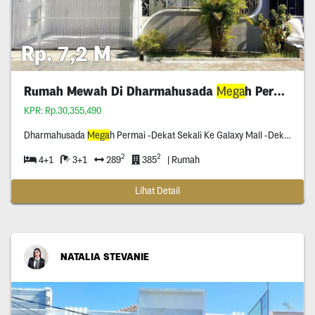
Rp. 7,2 M
Rumah Mewah Di Dharmahusada
Mega
h Permai
KPR: Rp.30,355,490
Dharmahusada
Mega
h Permai -Dekat Sekali Ke Galaxy Mall -Dekat Rs Unair -Dekat Tengah Kota
2
2
4+1
3+1
289
385
| Rumah
Lihat Detail
NATALIA STEVANIE