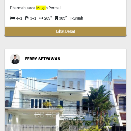
Dharmahusada
Mega
h Permai
2
2
4+1
3+1
289
385
| Rumah
Lihat Detail
FERRY SETYAWAN