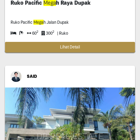
Ruko Pacific
Mega
h Raya Dupak
Ruko Pacific
Mega
h Jalan Dupak
2
2
60
300
| Ruko
Lihat Detail
SAID