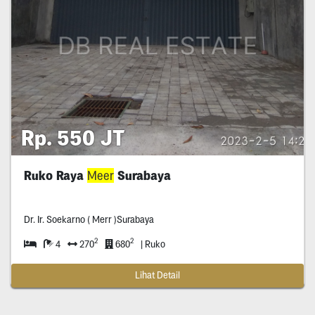
Rp. 550 JT
Ruko Raya
Meer
Surabaya
Dr. Ir. Soekarno ( Merr )Surabaya
2
2
4
270
680
| Ruko
Lihat Detail